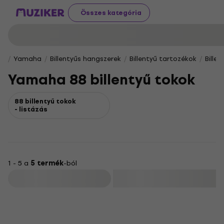
Összes kategória
Yamaha
Billentyűs hangszerek
Billentyű tartozékok
Bille
Yamaha 88 billentyű tokok
88 billentyű tokok
- listázás
1 - 5 a
5 termék
-ból
Szűrő