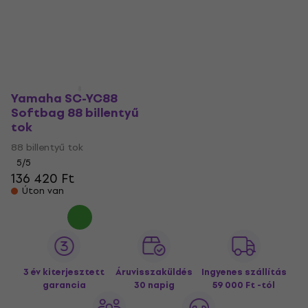
88 billentyű tok
88 billentyű tok
5
/5
61 750 Ft
62 469 Ft
119 800 Ft
Készleten
Készleten
Yamaha SC-YC88
Softbag 88 billentyű
tok
88 billentyű tok
5
/5
136 420 Ft
Úton van
3 év kiterjesztett
Áruvisszaküldés
Ingyenes szállítás
garancia
30 napig
59 000 Ft -tól