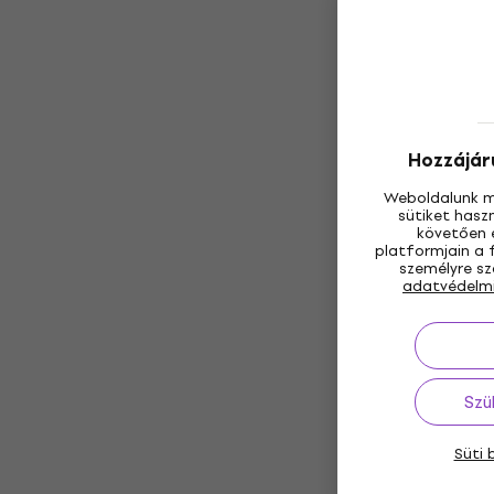
Hozzájáru
Weboldalunk m
sütiket hasz
követően e
platformjain a 
személyre sz
adatvédelm
Szü
Süti 