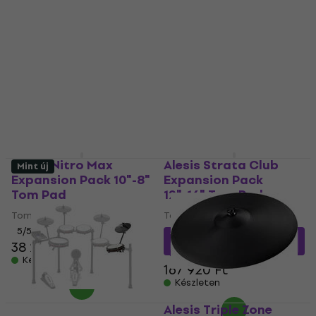
Alesis Nitro Max
Alesis Strata Club
Mint új
Expansion Pack 10"-8"
Expansion Pack
Tom Pad
12"-16" Tom Pad
Tom Pad
Tom Pad
5
/5
148 050 Ft
a következő
38 290 Ft
kóddal
MUZMUZ-10
Készleten
167 920 Ft
Készleten
Alesis Triple Zone