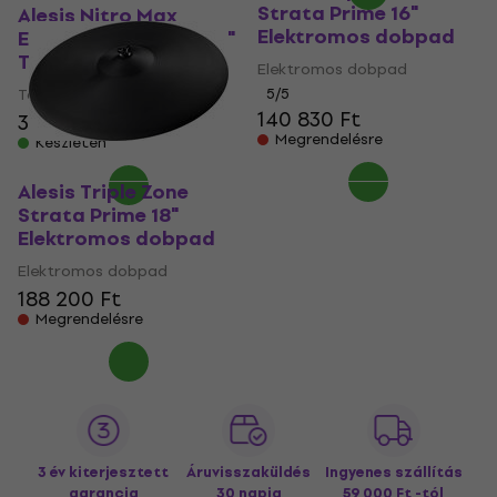
Strata Prime 16"
Alesis Nitro Max
Elektromos dobpad
Expansion Pack 10"-8"
Tom Pad (Mint új)
Elektromos dobpad
Tom Pad
5
/5
140 830 Ft
36 830 Ft
37 907,1 Ft
Megrendelésre
Készleten
Alesis Triple Zone
Strata Prime 18"
Elektromos dobpad
Elektromos dobpad
188 200 Ft
Megrendelésre
3 év kiterjesztett
Áruvisszaküldés
Ingyenes szállítás
garancia
30 napig
59 000 Ft -tól