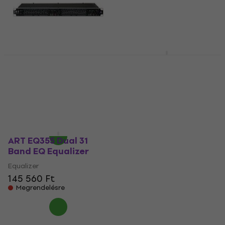
ART EQ 341 Dual 15
ART EQ351 Single 31
Band EQ Equalizer
Band EQ Equalizer
Equalizer
Equalizer
84 090 Ft
5
/5
79 080 Ft
82 080 Ft
Megrendelésre
Raktáron a beszállítónál
ART EQ355 Dual 31
Band EQ Equalizer
Equalizer
145 560 Ft
Megrendelésre