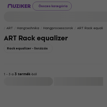
Összes kategória
ART
Hangtechnika
Hangprocesszorok
ART Rack equalize
ART Rack equalizer
Rack equalizer - listázás
1 - 3 a
3 termék
-ból
Szűrő