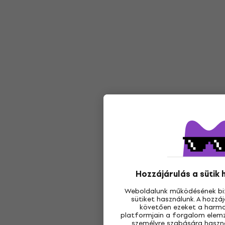
Hozzájárulás a sütik
Weboldalunk működésének bi
sütiket használunk. A hozz
követően ezeket a harmad
platformjain a forgalom elemz
személyre szabására használ