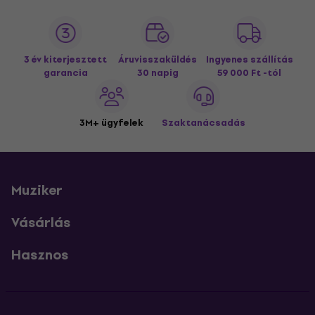
3 év kiterjesztett
Áruvisszaküldés
Ingyenes szállítás
garancia
30 napig
59 000 Ft -tól
3M+ ügyfelek
Szaktanácsadás
Muziker
Vásárlás
Hasznos