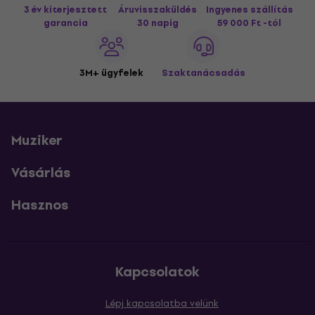
3 év kiterjesztett
Áruvisszaküldés
Ingyenes szállítás
garancia
30 napig
59 000 Ft -tól
3M+ ügyfelek
Szaktanácsadás
Muziker
Vásárlás
Hasznos
Kapcsolatok
Lépj kapcsolatba velünk