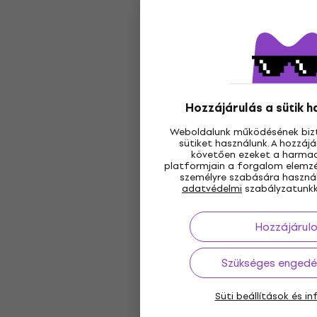
Hozzájárulás a sütik 
Weboldalunk működésének biz
sütiket használunk. A hozzá
követően ezeket a harmadi
platformjain a forgalom elemzé
személyre szabására használj
adatvédelmi
szabályzatunkk
Hozzájárulo
Szükséges engedé
Süti beállítások és i