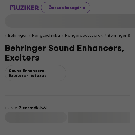
Összes kategória
Behringer
Hangtechnika
Hangprocesszorok
Behringer Sou
Behringer Sound Enhancers,
Exciters
Sound Enhancers,
Exciters - listázás
1 - 2 a
2 termék
-ból
Szűrő
Mint új