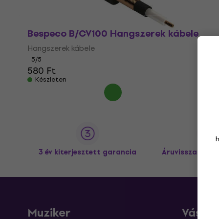
Bespeco B/CV100 Hangszerek kábele
Hangszerek kábele
5
/5
580 Ft
Készleten
3 év kiterjesztett garancia
Áruvisszaküldé
Muziker
Vásárl