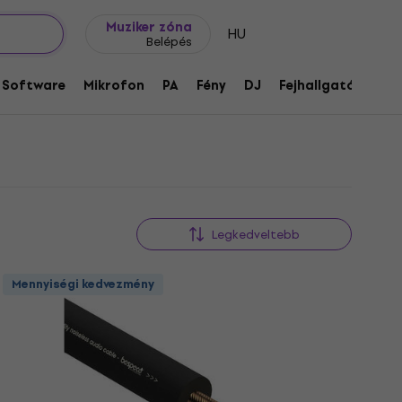
Ajándék ötletek
FAQ
Muziker Blog
 véggel
Muziker zóna
HU
Belépés
Software
Mikrofon
PA
Fény
DJ
Fejhallgató
Audi
Legkedveltebb
Mennyiségi kedvezmény