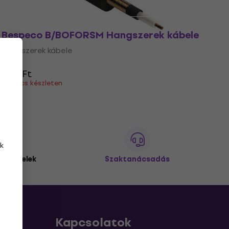
Bespeco B/BOFORSM Hangszerek kábele
Hangszerek kábele
4
/5
600 Ft
Nincs készleten
k
 ügyfelek
Szaktanácsadás
Kapcsolatok