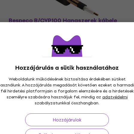
Bespeco B/CVP100 Hangszerek kábele
Hangszerek kábele
5
/5
860 Ft
900 Ft
Készleten
Hozzájárulás a sütik használatához
Weboldalunk működésének biztosítása érdekében sütiket
használunk. A hozzájárulás megadását követően ezeket a harmadi
fél hirdetési platformjain a forgalom elemzésére és a hirdetések
s 30 napig
Ingyenes szállítás
59 000 Ft -tól
3M+
személyre szabására használjuk fel, mindig az
adatvédelmi
szabályzatunkkal összhangban.
Hozzájárulok
ás
Hasznos