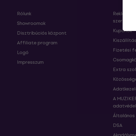
Rólunk
Reklamáci
szerződés
Showroomok
Kuponok
Disztribúciós központ
Kiszállítá
Affiliate program
Fizetési f
Logó
Csomagkö
Impresszum
Extra szo
Közössége
Adatkezel
A MUZIKER
adatvédel
Általános 
DSA
Akadályme