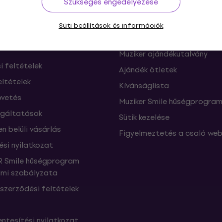
Szükséges engedélyezése
ók és elállások a
FAQ - Gyakran feltett kérdé
Süti beállítások és információk
től
Muziker Blog
Muziker ajándékutalvány
si feltételek
Ajándék ötletek
eltételek
Kívánságlista
vetés
Muziker Smile hűségprogra
lgáltatások
Sütik kezelése
n belüli vásárlás
Figyelmeztetés a csaló web
ési nyilatkozat
 Smile hűségprogram
mi szabályzata
szerződési feltételek
ntesítési nyilatkozat