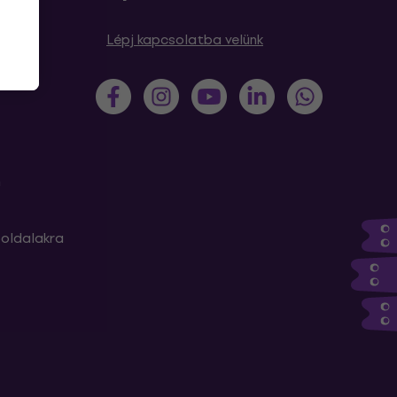
sek
Lépj kapcsolatba velünk
m
oldalakra