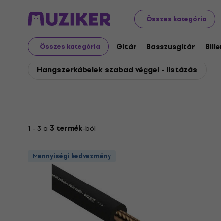
Bespeco
Tartozékok
Kábelek, konnektorok és átalak
Összes kategória
Bespeco Hangszerkábe
Gitár
Basszusgitár
Bill
Összes kategória
Hangszerkábelek szabad véggel - listázás
1 - 3 a
3 termék
-ból
Mennyiségi kedvezmény