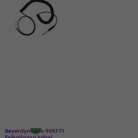
Beyerdynamic Coiled
Beyerdynamic DT-
Cable Fejhallgató
DRAWSTRING-BAG
kábel
Beyerdynamic
Fejhallgató tokok
Fejhallgató kábel
Fejhallgató tokok
5
/5
4
/5
8 300 Ft
a következő
4 160 Ft
kóddal
MUZMUZ-10
Készleten
9 690 Ft
Készleten
Beyerdynamic 905771
Beyerdynamic
Fejhallgató kábel
Audiophile Cable