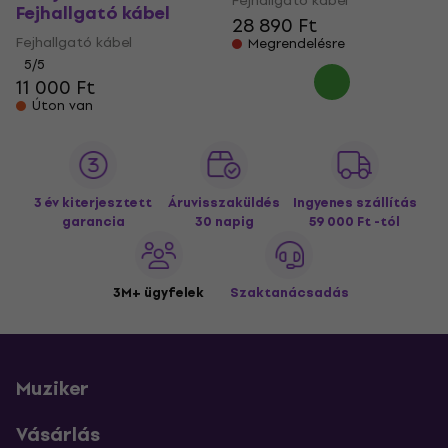
Fejhallgató kábel
Fejhallgató kábel
28 890 Ft
Fejhallgató kábel
Megrendelésre
5
/5
11 000 Ft
Úton van
3 év kiterjesztett
Áruvisszaküldés
Ingyenes szállítás
garancia
30 napig
59 000 Ft -tól
3M+ ügyfelek
Szaktanácsadás
Muziker
Vásárlás