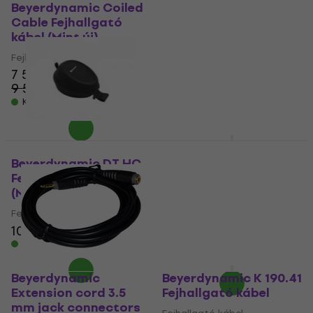
Beyerdynamic Coiled
Beyerdynamic
Cable Fejhallgató
Audiophile Cable
kábel (Mint új)
Fejhallgató kábel
(Mint új)
Fejhallgató kábel
7 550 Ft
Fejhallgató kábel
9 593,1 Ft
54 730 Ft
- 21 %
Készleten
Készleten
Beyerdynamic
HARDCASE-PRO
Beyerdynamic DT HC
Beyerdynamic
Fejhallgató tokok
Fejhallgató tokok
(Mint új)
Fejhallgató tokok
Fejhallgató tokok
5
/5
10 630 Ft
11 781 Ft
15 520 Ft
Készleten
Úton van
Beyerdynamic
Beyerdynamic K 190.41
Extension cord 3.5
Fejhallgató kábel
mm jack connectors