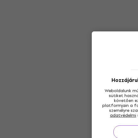
Hozzájárul
Weboldalunk mű
sütiket haszn
követően ez
platformjain a f
személyre sza
adatvédelmi