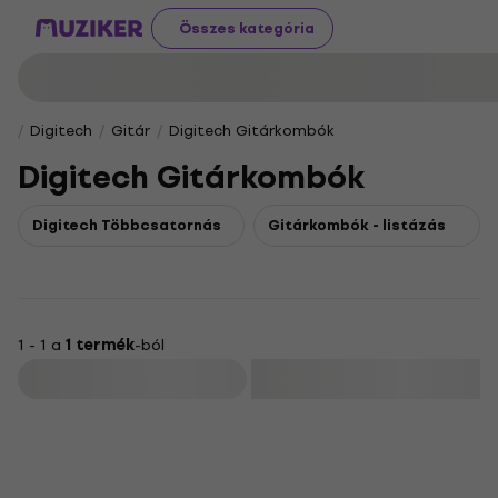
Összes kategória
Digitech
Gitár
Digitech Gitárkombók
Digitech Gitárkombók
Digitech Többcsatornás
Gitárkombók - listázás
1 - 1 a
1 termék
-ból
Szűrő