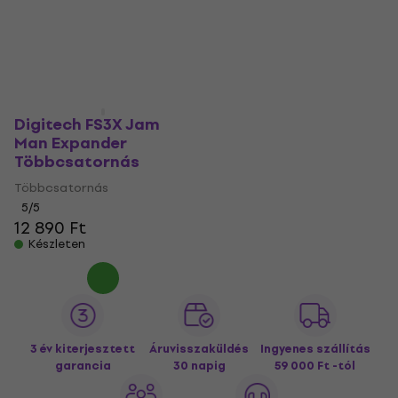
Digitech FS3X Jam
Man Expander
Többcsatornás
Többcsatornás
5
/5
12 890 Ft
Készleten
3 év kiterjesztett
Áruvisszaküldés
Ingyenes szállítás
garancia
30 napig
59 000 Ft -tól