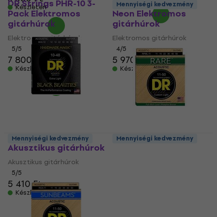
DR Strings PHR-10 3-
DR Strings NGE-10
Mennyiségi kedvezmény
Készleten
Pack Elektromos
Neon Elektromos
gitárhúrok
gitárhúrok
Elektromos gitárhúrok
Elektromos gitárhúrok
5
/5
4
/5
7 800 Ft
5 970 Ft
Készleten
Készleten
DR Strings BKA-10
Mennyiségi kedvezmény
Mennyiségi kedvezmény
Akusztikus gitárhúrok
DR Strings RPML-11
Rare Akusztikus
Akusztikus gitárhúrok
gitárhúrok
5
/5
5 410 Ft
Akusztikus gitárhúrok
Készleten
5
/5
3 160 Ft
a következő
kóddal
MUZMUZ-20