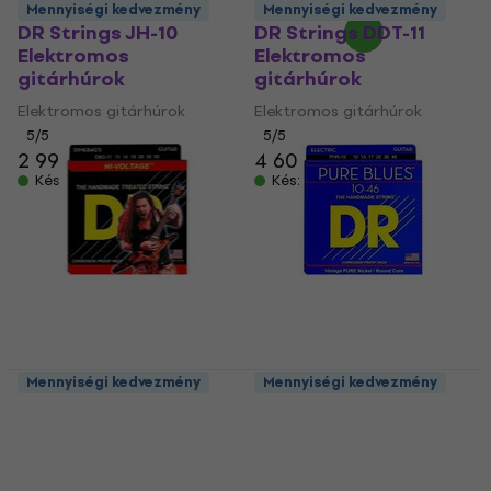
Mennyiségi kedvezmény
Mennyiségi kedvezmény
DR Strings JH-10
DR Strings DDT-11
Elektromos
Elektromos
gitárhúrok
gitárhúrok
Elektromos gitárhúrok
Elektromos gitárhúrok
5
/5
5
/5
2 990 Ft
4 600 Ft
Készleten
Készleten
Mennyiségi kedvezmény
Mennyiségi kedvezmény
DR Strings DBG-11
DR Strings PHR 10
Elektromos
Pure Blues Nickel
gitárhúrok
Medium Electric
Guitar Strings
Elektromos gitárhúrok