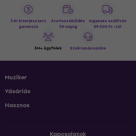
3 év kiterjesztett
Áruvisszaküldés
Ingyenes szállítás
garancia
30 napig
59 000 Ft -tól
3M+ ügyfelek
Szaktanácsadás
Muziker
Vásárlás
Hasznos
Kapcsolatok