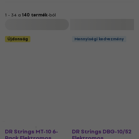
1 - 34 a
140 termék
-ból
Szűrő
Újdonság
Mennyiségi kedvezmény
Mennyiségi kedvezmény
Mennyiségi kedvezmény
DR Strings MT-10 6-
DR Strings DBG-10/52
Pack Elektromos
Elektromos