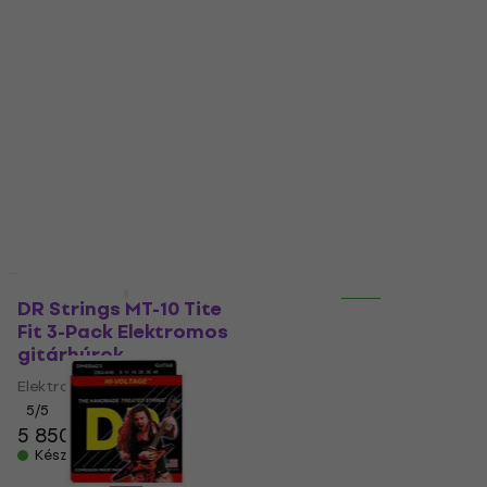
DR Strings PHR-12
DR Strings Dragon
Elektromos
Skin+ Coated
gitárhúrok
Phosphor Bronze 12-
String Light
Elektromos gitárhúrok
Akusztikus gitárhúrok
5
/5
Akusztikus gitárhúrok
3 700 Ft
a következő
kóddal
MUZMUZ-20
4
/5
10 890 Ft
a következő
4 770 Ft
kóddal
MUZMUZ-5
Készleten
12 010 Ft
Készleten
Mennyiségi kedvezmény
Mennyiségi kedvezmény
DR Strings MT-10 Tite
DR Strings BKE-10
Fit 3-Pack Elektromos
Elektromos
gitárhúrok
gitárhúrok
Elektromos gitárhúrok
Elektromos gitárhúrok
5
/5
5
/5
5 850 Ft
4 600 Ft
a következő
Készleten
kóddal
MUZMUZ-10