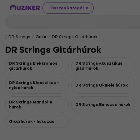
Összes kategória
DR Strings
Gitár
DR Strings Gitárhúrok
DR Strings Gitárhúrok
DR Strings Elektromos
DR Strings Akusztikus
gitárhúrok
gitárhúrok
DR Strings Klasszikus –
DR Strings Ukulele húrok
nylon húrok
DR Strings Mandolin
DR Strings Bendzsó húrok
húrok
Gitárhúrok - listázás