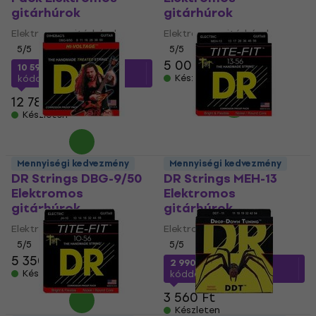
gitárhúrok
gitárhúrok
Elektromos gitárhúrok
Elektromos gitárhúrok
5
/5
5
/5
5 000 Ft
10 590 Ft
a következő
Készleten
kóddal
MUZMUZ-15
12 780 Ft
Készleten
Mennyiségi kedvezmény
Mennyiségi kedvezmény
DR Strings DBG-9/50
DR Strings MEH-13
Elektromos
Elektromos
gitárhúrok
gitárhúrok
Elektromos gitárhúrok
Elektromos gitárhúrok
5
/5
5
/5
5 350 Ft
2 990 Ft
a következő
Készleten
kóddal
MUZMUZ-15
3 560 Ft
Készleten