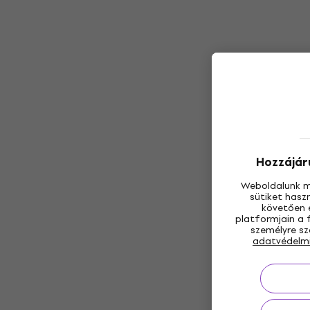
Hozzájáru
Weboldalunk m
sütiket hasz
követően e
platformjain a 
személyre sz
adatvédelm