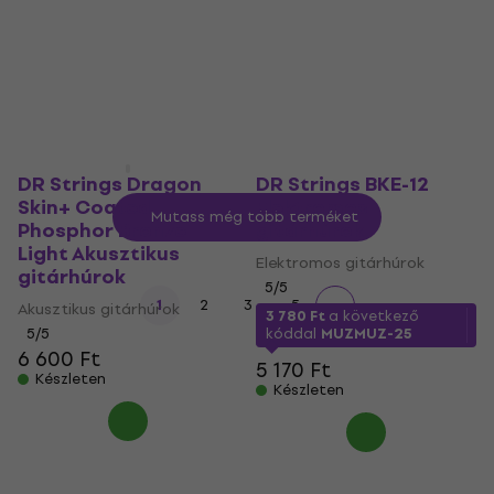
Akusztikus gitárhúrok
4 400 Ft
a következő
5
/5
kóddal
MUZMUZ-10
6 600 Ft
5 170 Ft
Készleten
Készleten
DR Strings Dragon
DR Strings BKE-12
Skin+ Coated
Elektromos
Mutass még több terméket
Phosphor Bronze
gitárhúrok
Light Akusztikus
Elektromos gitárhúrok
gitárhúrok
5
/5
...
1
2
3
5
Akusztikus gitárhúrok
3 780 Ft
a következő
5
/5
kóddal
MUZMUZ-25
6 600 Ft
5 170 Ft
Készleten
Készleten