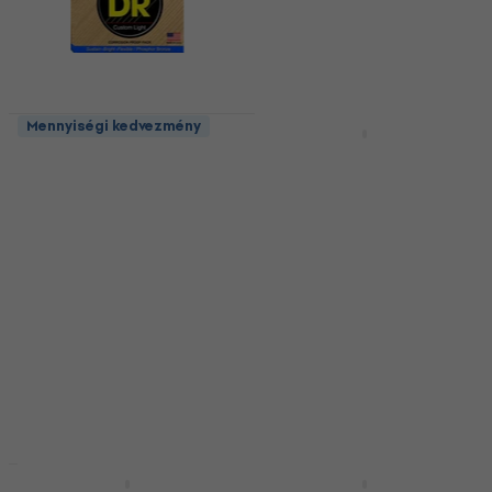
4 210 Ft
Készleten
Mennyiségi kedvezmény
Mennyiségi kedvezmény
DR Strings RCA-11
DR Strings NOE-10
Sumbeams
Neon Elektromos
Akusztikus gitárhúrok
gitárhúrok
Akusztikus gitárhúrok
Elektromos gitárhúrok
5
/5
4
/5
5 970 Ft
3 330 Ft
a következő
Készleten
kóddal
MUZMUZ-20
4 370 Ft
Készleten
Mennyiségi kedvezmény
Mennyiségi kedvezmény