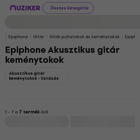
Összes kategória
Epiphone
Gitár
Gitár puhatokok és keménytokok
Epipho
Epiphone Akusztikus gitár
keménytokok
Akusztikus gitár
keménytokok - listázás
1 - 7 a
7 termék
-ból
Szűrő
HAPPY HOUR