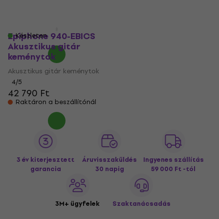
)
Megrendelésre
Akusztikus gitár keménytok
40 630 Ft
41 620 Ft
Epiphone 940-EBICS
Készleten
Akusztikus gitár
keménytok
Akusztikus gitár keménytok
4
/5
42 790 Ft
Raktáron a beszállítónál
3 év kiterjesztett
Áruvisszaküldés
Ingyenes szállítás
garancia
30 napig
59 000 Ft -tól
3M+ ügyfelek
Szaktanácsadás