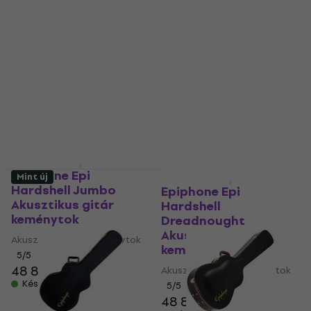
Epiphone Epi
Mint új
Mint új
Hardshell Jumbo
Epiphone Epi
Akusztikus gitár
Hardshell
keménytok
Dreadnought
Akusztikus gitár
Akusztikus gitár keménytok
keménytok
5
/5
48 890 Ft
Akusztikus gitár keménytok
Készleten
5
/5
48 890 Ft