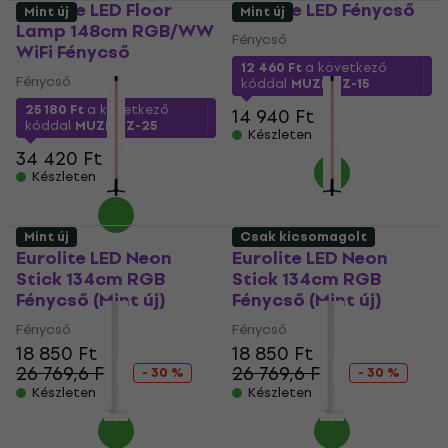
Eurolite LED Floor
Eurolite LED Fénycső
Mint új
Mint új
Lamp 148cm RGB/WW
Fénycső
WiFi Fénycső
12 460 Ft
a következő
Fénycső
kóddal
MUZMUZ-15
25 180 Ft
a következő
14 940 Ft
kóddal
MUZMUZ-25
Készleten
34 420 Ft
Készleten
Mint új
Csak kicsomagolt
Eurolite LED Neon
Eurolite LED Neon
Stick 134cm RGB
Stick 134cm RGB
Fénycső (Mint új)
Fénycső (Mint új)
Fénycső
Fénycső
18 850 Ft
18 850 Ft
26 769,6 Ft
26 769,6 Ft
- 30 %
- 30 %
Készleten
Készleten