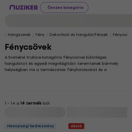
Összes kategória
Hangszerek
Fény
Dekoráció és hangulatfények
Fénycsöv
Fénycsövek
A Svetelné trubice kategória fénycsövei különleges
hangulatot és egyedi megvilágítást teremtenek bármely
helyiségben. Ha a természetes fényhatásokat és a
kiemelkedő megbízhatóságot keresi, akkor termékeink ideális
választást jelentenek otthoni vagy irodai környezetbe
egyaránt.
Ez a termékcsalád sokoldalú világítástechnikai
megoldásokat kínál. A modern technológiának köszönhetően
1 - 14 a
14 termék
-ból
a régi típusú fénycsövek hátrányaiból none sem jellemző
Szűrő
rájuk, így Ön kompromisszumok nélkül élvezheti a kiváló
minőségű fényt.
Mennyiségi kedvezmény
Akció