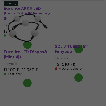
Mint új
Eurolite AKKU LED
Eurolite LED Party
Party Tube IR Fénycső
Tube IR Fénycső (Csak
(Mint új)
kicsomagolt)
Fénycső
Fénycső
17 230 Ft
19 700 Ft
19 970 Ft
19 210 Ft
Készleten
- 10 %
Készleten
SDJ J-TUBEX1 BT
Fénycső
Eurolite LED Fénycső
(Mint új)
Fénycső
161 510 Ft
Fénycső
Megrendelésre
11 100 Ft
11 930 Ft
Készleten