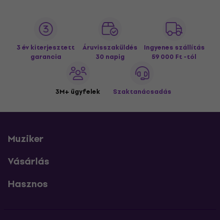
3 év kiterjesztett
Áruvisszaküldés
Ingyenes szállítás
garancia
30 napig
59 000 Ft -tól
3M+ ügyfelek
Szaktanácsadás
Muziker
Vásárlás
Hasznos