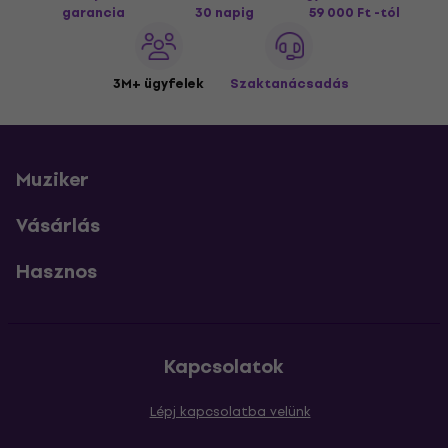
garancia
30 napig
59 000 Ft -tól
3M+ ügyfelek
Szaktanácsadás
Muziker
Vásárlás
Hasznos
Kapcsolatok
Lépj kapcsolatba velünk