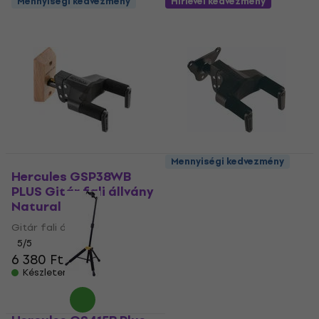
Mennyiségi kedvezmény
Hírlevél kedvezmény
Mennyiségi kedvezmény
Hercules GSP38WB
Hercules GSP39WB
PLUS Gitár fali állvány
PLUS Gitár fali állvány
Natural
Gitár fali állvány
Gitár fali állvány
5
/5
6 220 Ft
5
/5
6 380 Ft
Készleten
Készleten