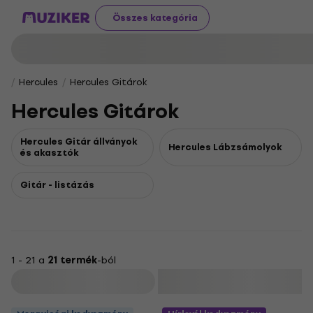
Összes kategória
Hercules
Hercules Gitárok
Hercules Gitárok
Hercules Gitár állványok
Hercules Lábzsámolyok
és akasztók
Gitár - listázás
1 - 21 a
21 termék
-ból
Szűrő