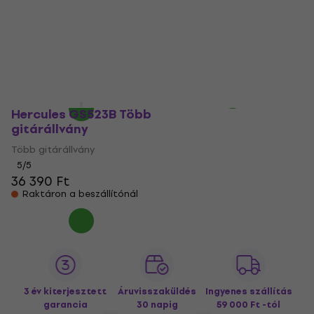
6 Háromlábú
Hercules USP10WB
gitárállvány
Ukulele tartó
Háromlábú gitárállvány
Ukulele tartó
5
/5
6 520 Ft
66 580 Ft
Raktáron a beszállítónál
Megrendelésre
Hercules GS523B Több
gitárállvány
Több gitárállvány
5
/5
36 390 Ft
Raktáron a beszállítónál
3 év kiterjesztett
Áruvisszaküldés
Ingyenes szállítás
garancia
30 napig
59 000 Ft -tól