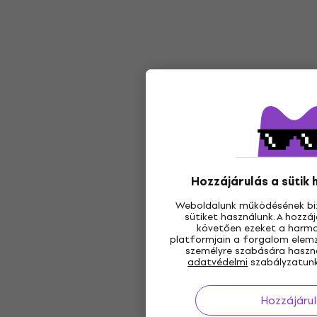
Hozzájárulás a sütik
Weboldalunk működésének bi
sütiket használunk. A hozz
követően ezeket a harmad
platformjain a forgalom elemz
személyre szabására használ
adatvédelmi
szabályzatunk
Hozzájárul