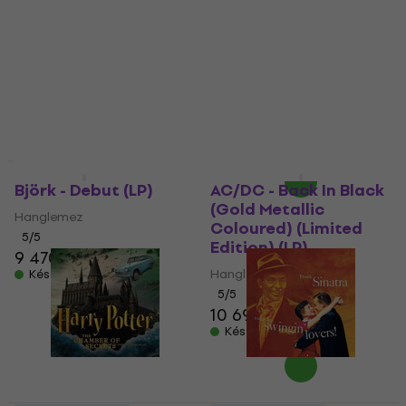
Edition) (Red
Santiago (Limited
Coloured) (180g) (LP)
Edition) (Yellow/Black
Marble Coloured) (180
Hanglemez
g) (3 LP)
6 730 Ft
Hanglemez
Készleten
19 380 Ft
21 750 Ft
- 11 %
Készleten
LIMITED EDITION
Akció
Björk - Debut (LP)
AC/DC - Back In Black
(Gold Metallic
Hanglemez
Coloured) (Limited
5
/5
Edition) (LP)
9 470 Ft
Hanglemez
Készleten
5
/5
10 690 Ft
Készleten