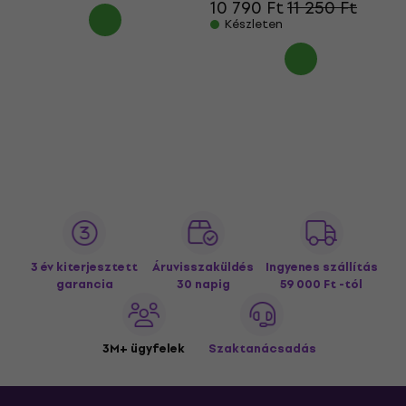
10 790 Ft
11 250 Ft
Készleten
3 év kiterjesztett
Áruvisszaküldés
Ingyenes szállítás
garancia
30 napig
59 000 Ft -tól
3M+ ügyfelek
Szaktanácsadás