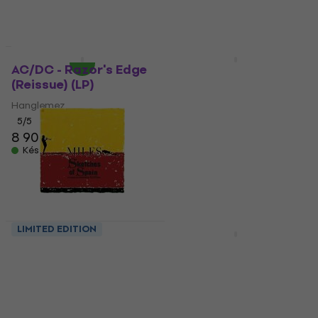
Hanglemez
Készleten
19 520 Ft
20 500 Ft
Készleten
LIMITED EDITION
LIMITED EDITION
AC/DC - Razor's Edge
Travis Scott - Utopia
(Reissue) (LP)
(Blue Coloured) (2 LP)
Hanglemez
Hanglemez
5
/5
5
/5
8 900 Ft
10 490 Ft
Készleten
Készleten
LIMITED EDITION
LIMITED EDITION
Miles Davis - Sketches
The Weeknd - After
Of Spain (Limited
Hours (Limited
Editin) (180 g) (LP)
Edition) (Clear &
Blood Splatter) (2 LP)
Hanglemez
Hanglemez
5 900 Ft