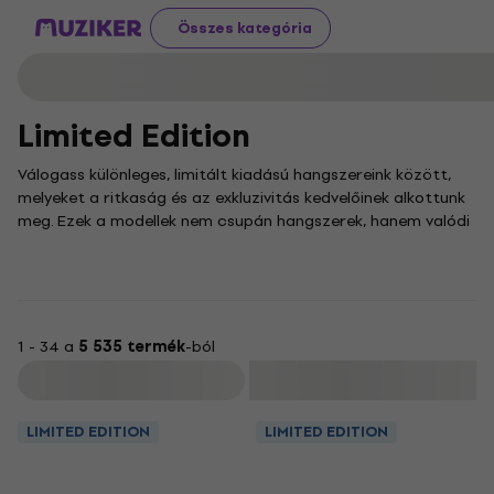
Összes kategória
Limited Edition
Válogass különleges, limitált kiadású hangszereink között,
melyeket a ritkaság és az exkluzivitás kedvelőinek alkottunk
meg. Ezek a modellek nem csupán hangszerek, hanem valódi
műalkotások, amelyek egyedi megjelenésükkel és páratlan
hangzásukkal emelkednek ki a tömegből, méltó helyet
foglalva el bármely gyűjteményben.
Minden egyes darab prémium anyagokból, aprólékos
kidolgozással és egyedi dizájnnal készül. Akár a stúdió
1 - 34 a
5 535 termék
-ból
csendjében keresed a tökéletes hangot, akár a színpadon
Szűrő
szeretnél maradandót alkotni, ezek a hangszerek
garantálják, hogy a hangzás és a látvány tökéletes
LIMITED EDITION
LIMITED EDITION
összhangban legyen.