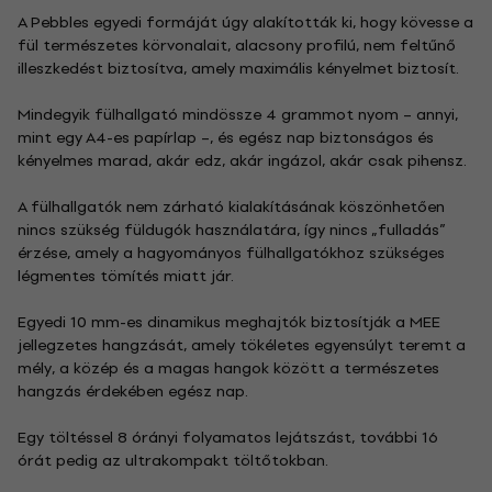
A Pebbles egyedi formáját úgy alakították ki, hogy kövesse a
fül természetes körvonalait, alacsony profilú, nem feltűnő
illeszkedést biztosítva, amely maximális kényelmet biztosít.
Mindegyik fülhallgató mindössze 4 grammot nyom – annyi,
mint egy A4-es papírlap –, és egész nap biztonságos és
kényelmes marad, akár edz, akár ingázol, akár csak pihensz.
A fülhallgatók nem zárható kialakításának köszönhetően
nincs szükség füldugók használatára, így nincs „fulladás”
érzése, amely a hagyományos fülhallgatókhoz szükséges
légmentes tömítés miatt jár.
Egyedi 10 mm-es dinamikus meghajtók biztosítják a MEE
jellegzetes hangzását, amely tökéletes egyensúlyt teremt a
mély, a közép és a magas hangok között a természetes
hangzás érdekében egész nap.
Egy töltéssel 8 órányi folyamatos lejátszást, további 16
órát pedig az ultrakompakt töltőtokban.