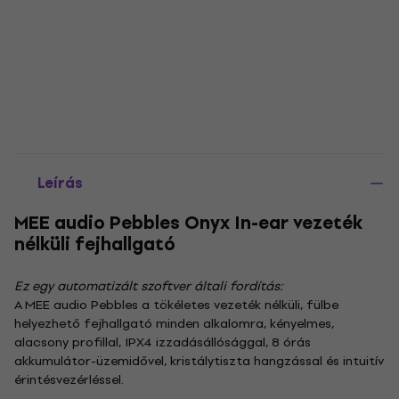
Leírás
MEE audio Pebbles Onyx In-ear vezeték
nélküli fejhallgató
Ez egy automatizált szoftver általi fordítás:
A MEE audio Pebbles a tökéletes vezeték nélküli, fülbe
helyezhető fejhallgató minden alkalomra, kényelmes,
alacsony profillal, IPX4 izzadásállósággal, 8 órás
akkumulátor-üzemidővel, kristálytiszta hangzással és intuitív
érintésvezérléssel.