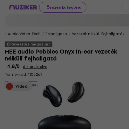
Összes kategória
Audio Video Tech
Fejhallgató
Vezeték nélküli fejhallgatók
Értékesítés megszűnt
MEE audio Pebbles Onyx In-ear vezeték
nélküli fejhallgató
4,8
/5
6 x értékelve
Termékkód:
1105261
Értékesítés megszűnt
Videó