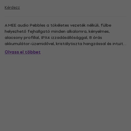
Kérdezz
A MEE audio Pebbles a tökéletes vezeték nélküli, fülbe
helyezhető fejhallgató minden alkalomra, kényelmes,
alacsony profillal, IPX4 izzadásállósággal, 8 órás
akkumulátor-üzemidővel, kristálytiszta hangzással és intuitív
érintésvezérléssel. A Pebbles egyedi formáját úgy alakították
Olvass el többet
ki, hogy kövesse a fül természetes körvonalait, alacsony
profilú,...