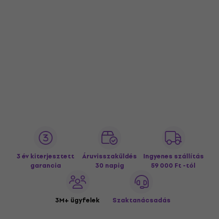
3 év kiterjesztett
Áruvisszaküldés
Ingyenes szállítás
garancia
30 napig
59 000 Ft -tól
3M+ ügyfelek
Szaktanácsadás