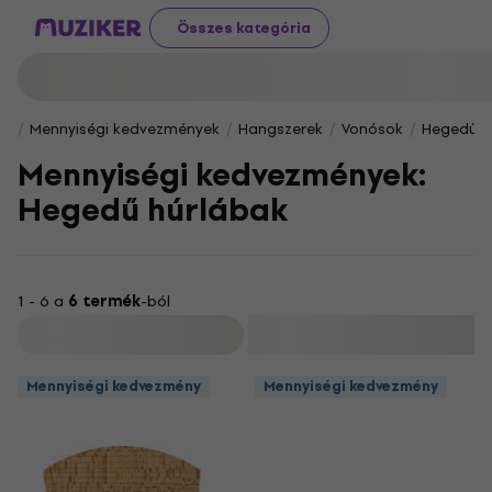
Összes kategória
Mennyiségi kedvezmények
Hangszerek
Vonósok
Hegedű t
Mennyiségi kedvezmények:
Hegedű húrlábak
1 - 6 a
6 termék
-ból
Szűrő
Mennyiségi kedvezmény
Mennyiségi kedvezmény