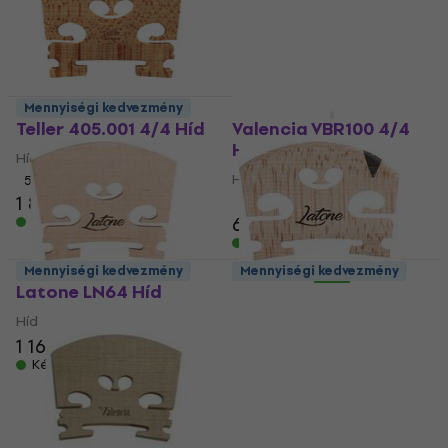
Mennyiségi kedvezmény
Mennyiségi kedvezmény
Teller 405.001 4/4 Híd
Valencia VBR100 4/4
Híd
Híd
Híd
5
/5
1 880 Ft
5
/5
640 Ft
Készleten
Készleten
Mennyiségi kedvezmény
Mennyiségi kedvezmény
Latone LN64 Híd
Latone LN90 Híd
Híd
Híd
1 160 Ft
3 160 Ft
Készleten
Készleten