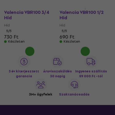
Valencia VBR100 3/4
Valencia VBR100 1/2
Híd
Híd
Híd
Híd
5
/5
5
/5
730 Ft
690 Ft
Készleten
Készleten
3 év kiterjesztett
Áruvisszaküldés
Ingyenes szállítás
garancia
30 napig
59 000 Ft -tól
3M+ ügyfelek
Szaktanácsadás