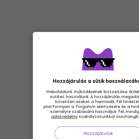
Hozzájárulás a sütik használatáh
Weboldalunk működésének biztosítása érde
sütiket használunk. A hozzájárulás megad
követően ezeket a harmadik fél hirdetés
platformjain a forgalom elemzésére és a hir
személyre szabására használjuk fel, mindi
adatvédelmi
szabályzatunkkal összhangb
Hozzájárulok