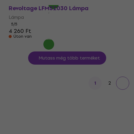
Revoltage LFMS2030 Lámpa
Lámpa
5
/5
4 260 Ft
Úton van
Mutass még több terméket
2
1