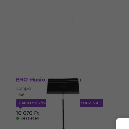
Mennyiségi kedvezmény
Gator Frameworks GFW-MUS-0500
Kottatartó
Kottatartó
5
/5
11 720 Ft
a következő kóddal
MUZMUZ-25
15 900 Ft
Készleten
Mennyiségi kedvezmény
ENO Music EL 03 Lámpa
Lámpa
5
/5
7 580 Ft
a következő kóddal
MUZMUZ-20
10 070 Ft
Készleten