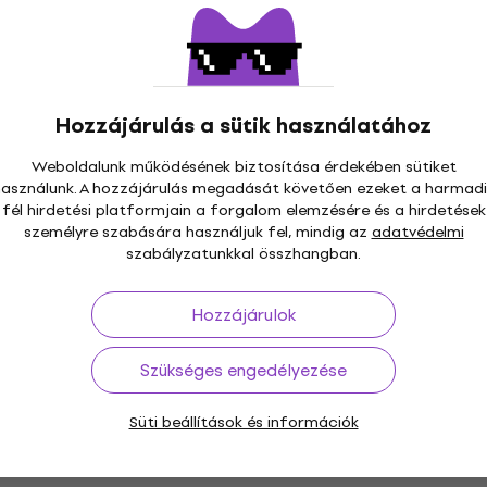
Mennyiségi kedvezmény
Soundking DI 004 Táska zenei
állványokhoz
Táska zenei állványokhoz
Hozzájárulás a sütik használatához
4
/5
2 850 Ft
Weboldalunk működésének biztosítása érdekében sütiket
Készleten
használunk. A hozzájárulás megadását követően ezeket a harmadi
fél hirdetési platformjain a forgalom elemzésére és a hirdetések
személyre szabására használjuk fel, mindig az
adatvédelmi
szabályzatunkkal összhangban.
Mennyiségi kedvezmény
Hercules BS100B Kottatartó
Hozzájárulok
Kottatartó
5
/5
Szükséges engedélyezése
11 380 Ft
a következő kóddal
MUZMUZ-10
12 890 Ft
Süti beállítások és információk
Készleten