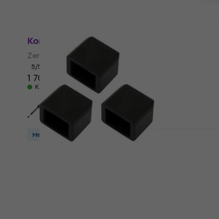
Mennyiségi kedvezmény
Konig & Meyer 16099
Zenei
5
/5
1 700 Ft
Készleten
Mennyiségi kedvezmény
Konig & Meyer 01-84-650-55
Zenei
110 Ft
a következő kóddal
MUZMUZ-30
160 Ft
Készleten