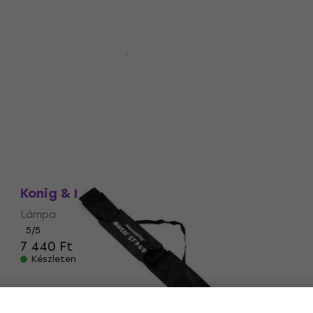
Mennyiségi kedvezmény
Gravity NS ORC 1 Kottatartó
Kottatartó
5
/5
18 570 Ft
a következő kóddal
MUZMUZ-35
29 650 Ft
Készleten
Mennyiségi kedvezmény
Konig & Meyer 12259 Lámpa
Lámpa
5
/5
7 440 Ft
Készleten