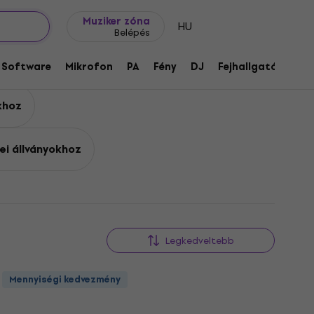
Ajándék ötletek
FAQ
Muziker Blog
Muziker zóna
HU
Belépés
zítők
Software
Mikrofon
PA
Fény
DJ
Fejhallgató
Audi
khoz
ei állványokhoz
Legkedveltebb
Mennyiségi kedvezmény