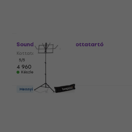
Mennyiségi kedvezmény
Soundking DF 010 B Kottatartó
Kottatartó
5
/5
4 960 Ft
Készleten
Mennyiségi kedvezmény
Bespeco BP04X Kottatartó
Kottatartó
5
/5
6 520 Ft
Készleten