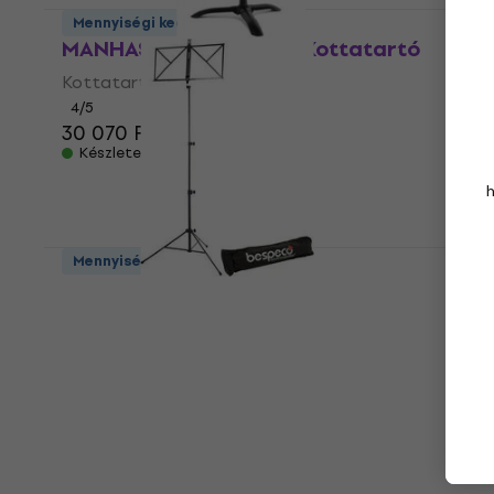
Mennyiségi kedvezmény
MANHASSET MAN 4801 Kottatartó
Kottatartó
4
/5
30 070 Ft
Készleten
Mennyiségi kedvezmény
Bespeco BP 1 EXN Kottatartó
Kottatartó
4
/5
7 200 Ft
a következő kóddal
MUZMUZ-10
8 090 Ft
Készleten