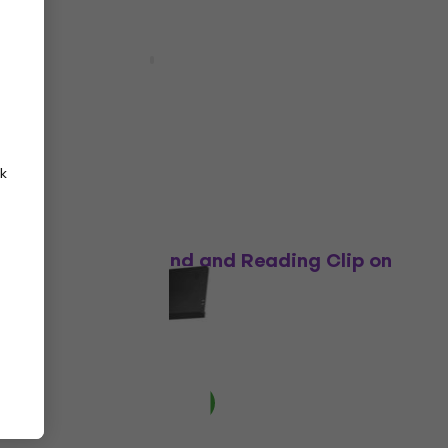
Mennyiségi kedvezmény
Bespeco BPS
Zenei
4
/5
1 470 Ft
a következő kóddal
MUZMUZ-25
1 990 Ft
k
Készleten
Mennyiségi kedvezmény
Veles-X Music Stand and Reading Clip on
Double LED Lámpa
Lámpa
5
/5
4 520 Ft
Készleten