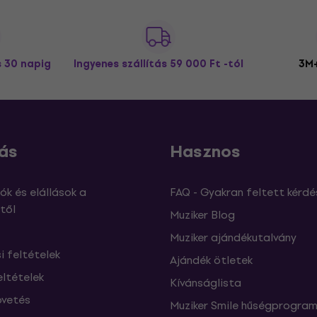
s 30 napig
Ingyenes szállítás
59 000 Ft -tól
3M+
ás
Hasznos
ók és elállások a
FAQ - Gyakran feltett kérdé
től
Muziker Blog
Muziker ajándékutalvány
si feltételek
Ajándék ötletek
eltételek
Kívánságlista
vetés
Muziker Smile hűségprogra