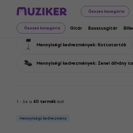
Mennyiségi kedvezmények
Hangszerek
Tartozékok
Összes kategória
Mennyiségi kedvezmény
Gitár
Basszusgitár
Bill
Összes kategória
Mennyiségi kedvezmények: Kottatartók
Mennyiségi kedvezmények: Zenei állvány t
1 - 34 a
40 termék
-ból
Mennyiségi kedvezmény