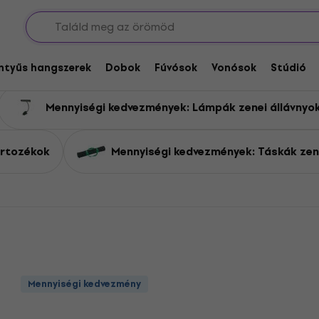
Állványok
Mennyiségi kedvezmények: Kottatartók és kiegészítők
ek: Kottatartók és kiegés
entyűs hangszerek
Dobok
Fúvósok
Vonósok
Stúdió
Mennyiségi kedvezmények: Lámpák zenei állávnyo
artozékok
Mennyiségi kedvezmények: Táskák zen
Mennyiségi kedvezmény