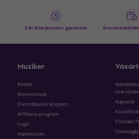
3 év kiterjesztett garancia
Áruvisszaküldé
Muziker
Vásárl
Rólunk
Reklamáci
szerződés
Showroomok
Kuponok
Disztribúciós központ
Kiszállítá
Affiliate program
Fizetési f
Logó
Csomagkö
Impresszum