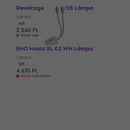
Mennyiségi kedvezmény
Revoltage LFMS2025 Lámpa
Lámpa
4
/5
2 540 Ft
Úton van
ENO Music EL 02 WH Lámpa
Lámpa
5
/5
4 670 Ft
Nincs készleten