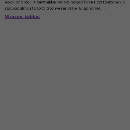
Rock and Roll It termékkel. Valódi hangátvitelt biztosítanak a
szabadalmaztatott titánvezérlőkkel. Ergonómiai
kialakításúak és kényelmes használatát biztosítja. Alkalmas
Olvass el többet
bármely 3,5 mm-es csatlakozóval rendelkező eszközhöz. .