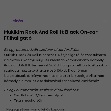
Leírás
Mukikim Rock And Roll It Black On-ear
Fülhallgató
Ez egy automatizált szoftver általi fordítás:
MukikiM Rock és Roll It sorozat. A fejhallgató összecsukható
kialakítású, könnyű súlyú és ideálisan kombinálható bármely
Rock and Roll It termékkel. Valódi hangátvitelt biztosítanak a
szabadalmaztatott titánvezérlőkkel. Ergonómiai
kialakításúak és kényelmes használatát biztosítja. Alkalmas
bármely 3,5 mm-es csatlakozóval rendelkező eszközhöz.
Ez egy automatizált szoftver általi fordítás:
Csatlakozó: 3,5 mm-es aljzat
Titán meghajtók
Megjegyzésem van a leírás kapcsán