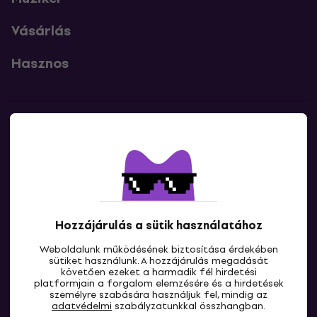
Vásárlás
Hasznos
Kapcsolatok
Lépj kapcsolatba velünk
Hozzájárulás a sütik használatához
Weboldalunk működésének biztosítása érdekében
sütiket használunk. A hozzájárulás megadását
követően ezeket a harmadik fél hirdetési
platformjain a forgalom elemzésére és a hirdetések
személyre szabására használjuk fel, mindig az
HU
adatvédelmi
szabályzatunkkal összhangban.