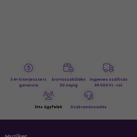
3 év kiterjesztett
Áruvisszaküldés
Ingyenes szállítás
garancia
30 napig
59 000 Ft -tól
3M+ ügyfelek
Szaktanácsadás
Muziker