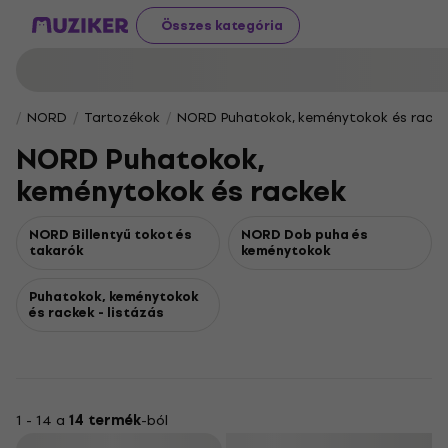
Összes kategória
NORD
Tartozékok
NORD Puhatokok, keménytokok és racke
NORD Puhatokok,
keménytokok és rackek
NORD Billentyű tokot és
NORD Dob puha és
takarók
keménytokok
Puhatokok, keménytokok
és rackek - listázás
1 - 14 a
14 termék
-ból