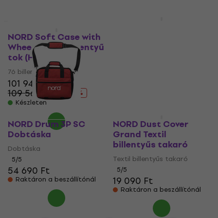
NORD SB Grand 88
billentyű tok
NORD Soft Case with
Wheels 76 76 billentyű
88 billentyű tok
tok (Használt )
5
/5
173 300 Ft
76 billentyű tok
Raktáron a beszállítónál
101 940 Ft
109 560 Ft
- 7 %
Készleten
NORD Drum 3P SC
NORD Dust Cover
Dobtáska
Grand Textil
billentyűs takaró
Dobtáska
Textil billentyűs takaró
5
/5
54 690 Ft
5
/5
19 090 Ft
Raktáron a beszállítónál
Raktáron a beszállítónál