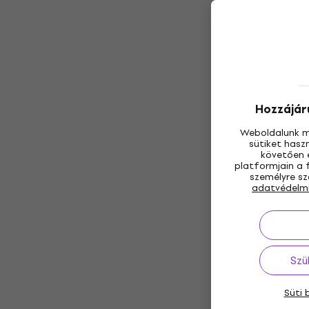
Hozzájáru
Weboldalunk m
sütiket hasz
követően e
platformjain a 
személyre sz
adatvédelm
Szü
Süti 