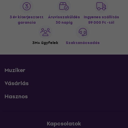
3 év kiterjesztett
Áruvisszaküldés
Ingyenes szállítás
garancia
30 napig
59 000 Ft -tól
3M+ ügyfelek
Szaktanácsadás
Muziker
Vásárlás
Hasznos
Kapcsolatok