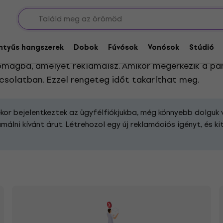
entyűs hangszerek
Dobok
Fúvósok
Vonósok
Stúdió
kapcsolatos problémától függően. Az űrlap kitöltése 
omagba, amelyet reklamálsz. Amikor megérkezik a pan
apcsolatban. Ezzel rengeteg időt takaríthat meg.
kor bejelentkeztek az ügyfélfiókjukba, még könnyebb dolguk 
málni kívánt árut. Létrehozol egy új reklamációs igényt, és 