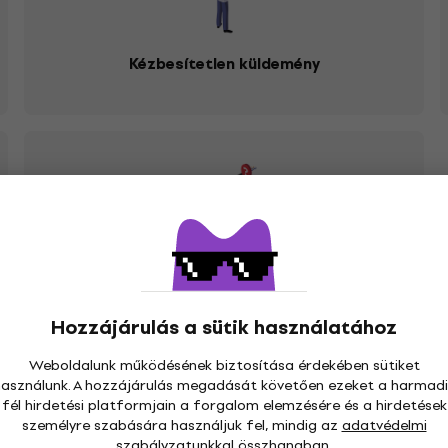
Kézbesítetlen küldemény
Helytelen termék került kiszállításra
Hozzájárulás a sütik használatához
Weboldalunk működésének biztosítása érdekében sütiket
használunk. A hozzájárulás megadását követően ezeket a harmadi
atod, ahol a reklamált árut el tudják fogadni, figyelembe vé
fél hirdetési platformjain a forgalom elemzésére és a hirdetések
személyre szabására használjuk fel, mindig az
adatvédelmi
ed]
e-mail címen. Kérésedre válaszul utasításokat fogsz kapn
szabályzatunkkal összhangban.