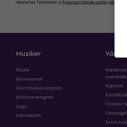
részletes feltételei a
Fogyasztóknak szóló reklamáci
Muziker
Vásárl
Rólunk
Reklamáci
szerződés
Showroomok
Kuponok
Disztribúciós központ
Kiszállítá
Affiliate program
Fizetési f
Logó
Csomagkö
Impresszum
Extra szo