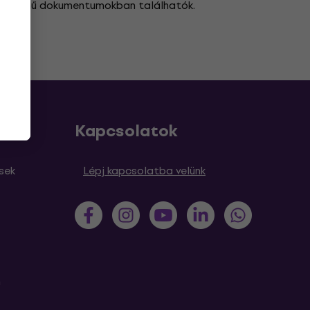
ek
című dokumentumokban találhatók.
Kapcsolatok
sek
Lépj kapcsolatba velünk
m