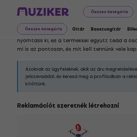
Reklamáció
Összes kategória
Gitár
Basszusgitár
Bill
Összes kategória
Válaszd ki a reklamáció típusát a termékkel 
nyomtass ki, és a termékkel együtt tedd a cs
mi is az pontosan, és mit kell tennünk vele k
Azoknak az ügyfeleknek, akik az áru megrendelése
jelszavaddal, és keresd meg a profilodban a rekla
kitöltünk.
Reklamációt szeretnék létrehozni