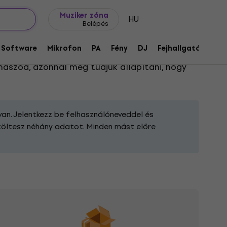
Ajándék ötletek
FAQ
Muziker Blog
Muziker zóna
HU
Belépés
Software
Mikrofon
PA
Fény
DJ
Fejhallgató
Audi
után e-mailben visszaigazolást kapsz, amelyet
aszod, azonnal meg tudjuk állapítani, hogy
van. Jelentkezz be felhasználóneveddel és
kitöltesz néhány adatot. Minden mást előre