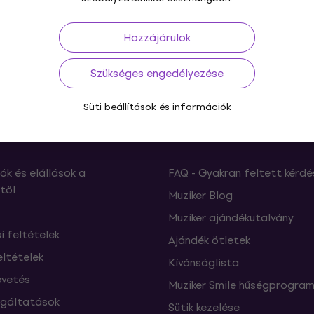
ós feltételek
és a
Vállalkozóknak szóló reklamációs feltétel
Hozzájárulok
Szükséges engedélyezése
Süti beállítások és információk
ás
Hasznos
ók és elállások a
FAQ - Gyakran feltett kérdé
től
Muziker Blog
Muziker ajándékutalvány
si feltételek
Ajándék ötletek
eltételek
Kívánságlista
vetés
Muziker Smile hűségprogra
lgáltatások
Sütik kezelése