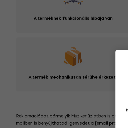
A terméknek funkcionális hibája van
A termék mechanikusan sérülve érkezett
Reklamációdat bármelyik Muziker üzletben is benyújth
mailben is benyújthatod igényedet a
[email protect