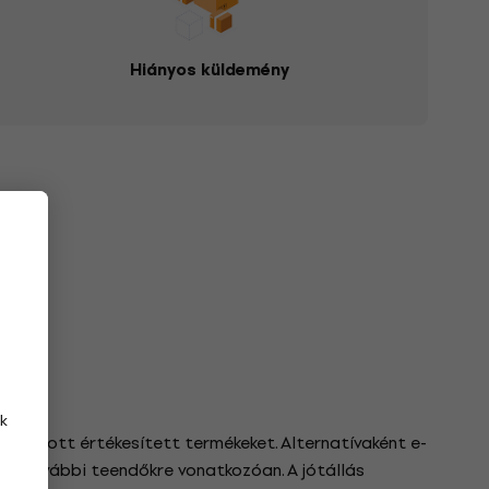
Hiányos küldemény
k
ve az ott értékesített termékeket. Alternatívaként e-
i a további teendőkre vonatkozóan. A jótállás