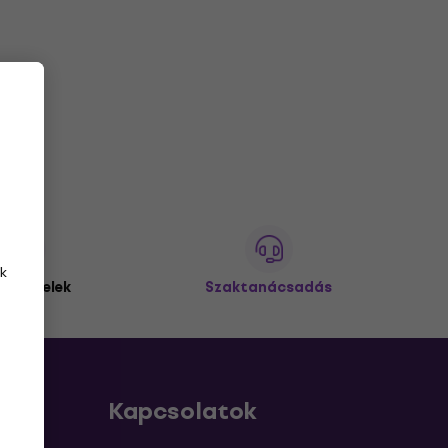
k
 ügyfelek
Szaktanácsadás
Kapcsolatok