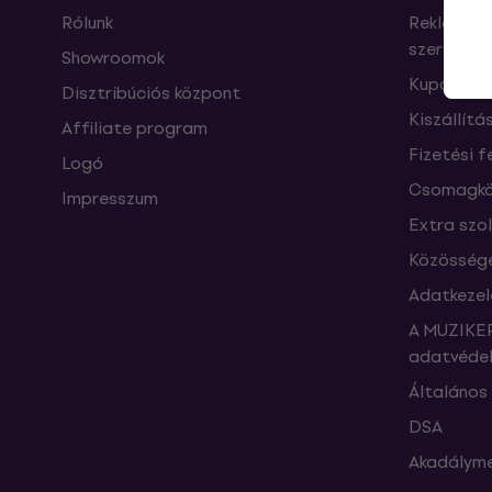
Rólunk
Reklamáci
szerződés
Showroomok
Kuponok
Disztribúciós központ
Kiszállítá
Affiliate program
Fizetési f
Logó
Csomagkö
Impresszum
Extra szo
Közössége
Adatkezel
A MUZIKER
adatvédel
Általános 
DSA
Akadályme