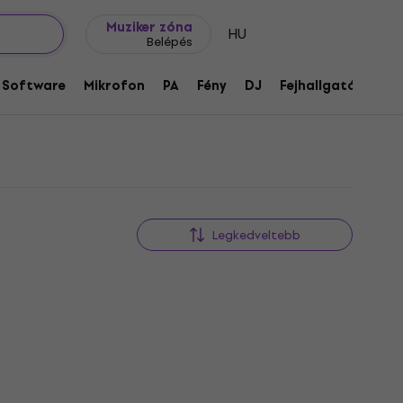
Ajándék ötletek
FAQ
Muziker Blog
Muziker zóna
HU
Belépés
árok
Software
Mikrofon
PA
Fény
DJ
Fejhallgató
Audi
Legkedveltebb