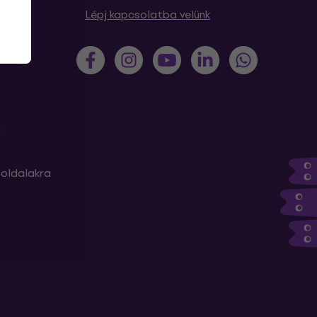
sek
Lépj kapcsolatba velünk
m
oldalakra