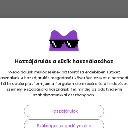
Hozzájárulás a sütik használatához
Weboldalunk működésének biztosítása érdekében sütiket
használunk. A hozzájárulás megadását követően ezeket a harmadi
s 30 napig
Ingyenes szállítás
59 000 Ft -tól
3M+
fél hirdetési platformjain a forgalom elemzésére és a hirdetések
személyre szabására használjuk fel, mindig az
adatvédelmi
szabályzatunkkal összhangban.
Hozzájárulok
ás
Hasznos
Szükséges engedélyezése