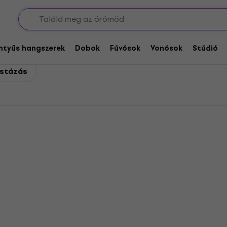
zokványos formájú elektromos gitárok
os formájú elektromos git
entyűs hangszerek
Dobok
Fúvósok
Vonósok
Stúdió
istázás