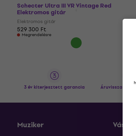
Schecter Ultra III VR Vintage Red
Elektromos gitár
Elektromos gitár
529 300 Ft
Megrendelésre
3 év kiterjesztett garancia
Áruvisszaküldé
Muziker
Vásárl