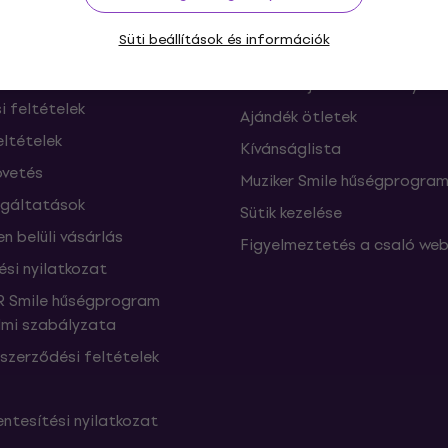
ók és elállások a
FAQ - Gyakran feltett kérdé
Süti beállítások és információk
től
Muziker Blog
Muziker ajándékutalvány
si feltételek
Ajándék ötletek
eltételek
Kívánságlista
vetés
Muziker Smile hűségprogra
lgáltatások
Sütik kezelése
n belüli vásárlás
Figyelmeztetés a csaló web
ési nyilatkozat
 Smile hűségprogram
mi szabályzata
szerződési feltételek
ntesítési nyilatkozat