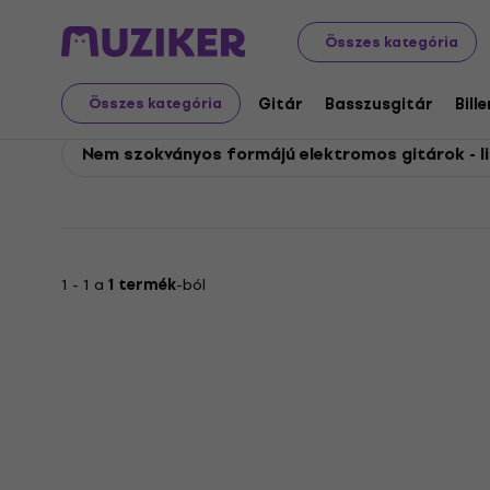
Schecter
Gitár
Elektromos gitárok
Schecter Nem s
Összes kategória
Schecter Nem szokvány
Gitár
Basszusgitár
Bill
Összes kategória
Nem szokványos formájú elektromos gitárok - l
1 - 1 a
1 termék
-ból