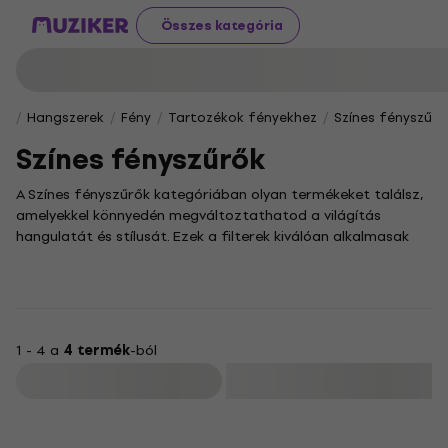
Összes kategória
Hangszerek
Fény
Tartozékok fényekhez
Színes fényszűrő
Színes fényszűrők
A Színes fényszűrők kategóriában olyan termékeket találsz,
amelyekkel könnyedén megváltoztathatod a világítás
hangulatát és stílusát. Ezek a filterek kiválóan alkalmasak
színpadi fénytechnikához, fotózáshoz vagy akár otthoni
dekorációhoz is. Engedd szabadjára a kreativitásodat, és
teremts egyedi atmoszférát a fények játékával!
Fényszűrőink segítségével precízen szabályozhatod a fények
színét és intenzitását. A különféle színek és anyagok lehetővé
1 - 4 a
4 termék
-ból
teszik, hogy egyedi atmoszférát teremts, legyen szó akár
Szűrő
meleg, barátságos, akár hideg, modern tónusokról.
Használatukkal professzionális hatást érhetsz el bármilyen
környezetben.