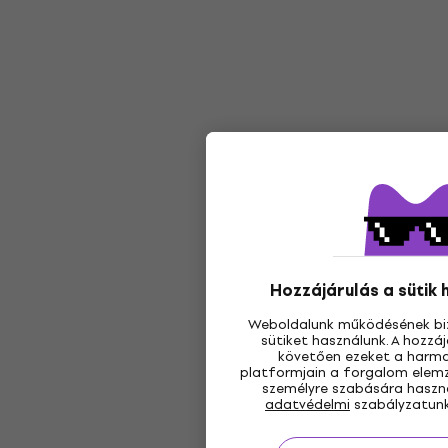
Hozzájárulás a sütik
Weboldalunk működésének bi
sütiket használunk. A hozz
követően ezeket a harmad
platformjain a forgalom elemz
személyre szabására használ
adatvédelmi
szabályzatunk