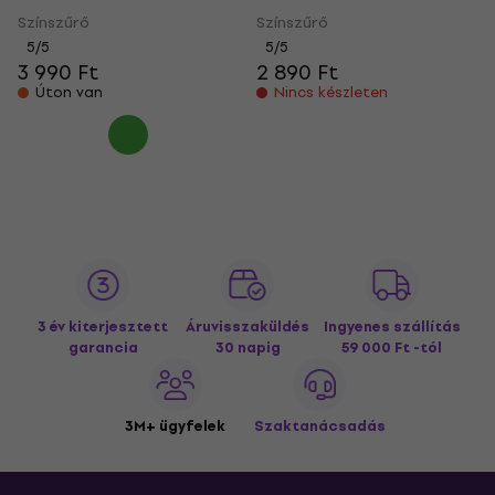
Színszűrő
Színszűrő
5
/5
5
/5
3 990 Ft
2 890 Ft
Úton van
Nincs készleten
3 év kiterjesztett
Áruvisszaküldés
Ingyenes szállítás
garancia
30 napig
59 000 Ft -tól
3M+ ügyfelek
Szaktanácsadás