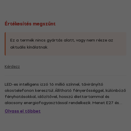
Értékesítés megszűnt
Ez a termék nincs gyártás alatt, vagy nem része az
aktuális kínálatnak.
Kérdezz
LED-es intelligens izzó 16 millió színnel, távirányító
okostelefonon keresztül. Állítható fényerősséggel, különböző
fényhatásokkal, időzítővel, hosszú élettartammal és
alacsony energiafogyasztással rendelkezik. Menet E27 és
9W teljesítménybemenet. .
Olvass el többet