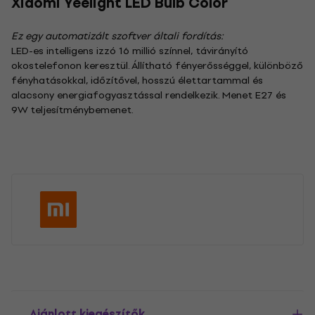
Xiaomi Yeelight LED Bulb Color
Ez egy automatizált szoftver általi fordítás:
LED-es intelligens izzó 16 millió színnel, távirányító
okostelefonon keresztül. Állítható fényerősséggel, különböző
fényhatásokkal, időzítővel, hosszú élettartammal és
alacsony energiafogyasztással rendelkezik. Menet E27 és
9W teljesítménybemenet.
Ajánlott kiegészítők