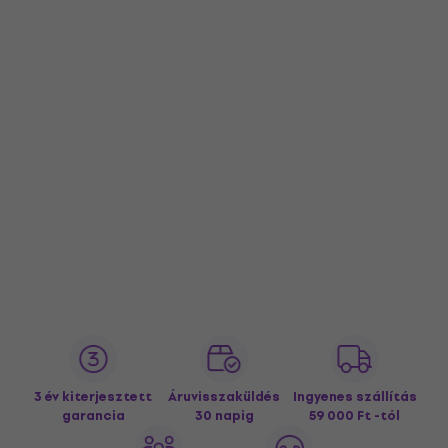
3 év kiterjesztett
Áruvisszaküldés
Ingyenes szállítás
garancia
30 napig
59 000 Ft -tól