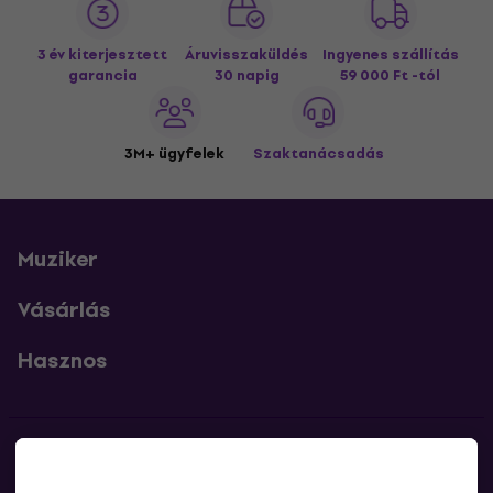
3 év kiterjesztett
Áruvisszaküldés
Ingyenes szállítás
garancia
30 napig
59 000 Ft -tól
3M+ ügyfelek
Szaktanácsadás
Muziker
Vásárlás
Hasznos
Kapcsolatok