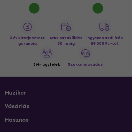
3 év kiterjesztett
Áruvisszaküldés
Ingyenes szállítás
garancia
30 napig
59 000 Ft -tól
3M+ ügyfelek
Szaktanácsadás
Muziker
Vásárlás
Hasznos