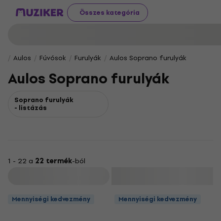
Összes kategória
Aulos
Fúvósok
Furulyák
Aulos Soprano furulyák
Aulos Soprano furulyák
Soprano furulyák
- listázás
1 - 22 a
22 termék
-ból
Szűrő
Mennyiségi kedvezmény
Mennyiségi kedvezmény