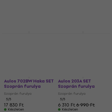
Szoprán furulya
Szoprán furulya
5
/5
5
/5
12 910 Ft
10 230 Ft
Készleten
Készleten
Aulos 302B SET
Aulos 702B Haka SET
Szoprán furulya
Szoprán furulya
Szoprán furulya
Szoprán furulya
5
/5
5
/5
6 890 Ft
9 640 Ft
Készleten
Készleten
Aulos 702BW Haka SET
Aulos 203A SET
Szoprán furulya
Szoprán furulya
Szoprán furulya
Szoprán furulya
5
/5
5
/5
17 830 Ft
6 310 Ft
6 990 Ft
Készleten
Készleten