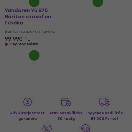
Vandoren V5 B75
Bariton szaxofon
fúvóka
Bariton szaxofon fúvóka
99 990 Ft
Megrendelésre
3 év kiterjesztett
Áruvisszaküldés
Ingyenes szállítás
garancia
30 napig
59 000 Ft -tól