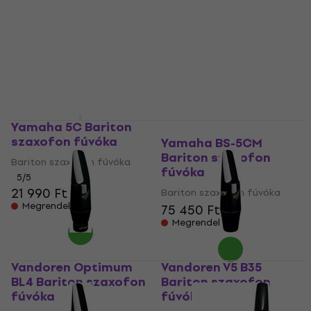
is kipróbálnod, hogy megtaláld az igazit.
Yamaha 5C Bariton
szaxofon fúvóka
Yamaha BS-5CM
Bariton szaxofon
Bariton szaxofon fúvóka
fúvóka
5
/5
21 990 Ft
Bariton szaxofon fúvóka
Megrendelésre
75 450 Ft
Megrendelésre
Vandoren Optimum
Vandoren V5 B35
BL4 Bariton szaxofon
Bariton szaxofon
fúvóka
fúvóka