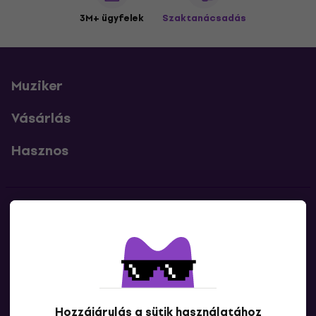
3M+ ügyfelek
Szaktanácsadás
Muziker
Vásárlás
Hasznos
Kapcsolatok
Lépj kapcsolatba velünk
Hozzájárulás a sütik használatához