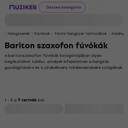
Összes kategória
Hangszerek
Fúvósok
Fúvós hangszer tartozékok
Nádnyel
Bariton szaxofon fúvókák
A baritonszaxofon-fúvókák kategóriájában olyan
kiegészítőket találsz, amelyek kifejezetten a hangzás
gazdagítására és a játékélmény tökéletesítésére szolgálnak.
Ezek a nélkülözhetetlen fúvókák lehetővé teszik, hogy
mélyebb, melegebb tónusokat csalogass elő a
hangszeredből, legyen szó dzsesszről, bluesról vagy bármely
más zenei műfajról.
Kínálatunkban különböző anyagokból készült és eltérő
1 - 9 a
9 termék
-ból
kialakítású fúvókák sorakoznak, amelyekkel a hangszert a
Szűrő
saját játékstílusodhoz igazíthatod. A megfelelő fúvóka
kiválasztása alapvetően befolyásolja a baritonszaxofon
Újdonság
hangszínét és a játékérzetet, ezért érdemes többféle típust