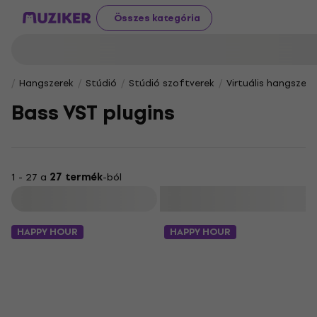
Összes kategória
Hangszerek
Stúdió
Stúdió szoftverek
Virtuális hangszere
Bass VST plugins
1 - 27 a
27 termék
-ból
Szűrő
HAPPY HOUR
HAPPY HOUR