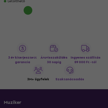
Letölthető
3 év kiterjesztett
Áruvisszaküldés
Ingyenes szállítás
garancia
30 napig
59 000 Ft -tól
3M+ ügyfelek
Szaktanácsadás
Muziker