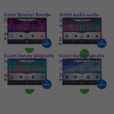
UJAM Bassist Bundle
XHUN Audio Audio
(Digitális termék)
Zerobox (Digitális
termék)
VST Instrument
VST Instrument
60 770 Ft
33 770 Ft
Letölthető
Letölthető
UJAM Dandy (Digitális
UJAM Slap (Digitális
termék)
termék)
VST Instrument
VST Instrument
43 980 Ft
38 910 Ft
Letölthető
Letölthető
UJAM Rowdy 2
UJAM Royal 2
(Digitális termék)
(Digitális termék)
VST Instrument
VST Instrument