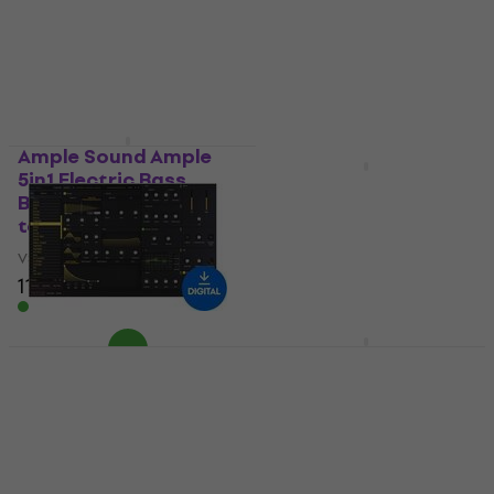
termék)
VST Instrument
VST Instrument
37 710 Ft
37 710 Ft
Letölthető
Letölthető
Ample Sound Ample
5in1 Electric Bass
SugarBytes Cyclop
Bundle (Digitális
(Digitális termék)
termék)
VST Instrument
VST Instrument
31 350 Ft
118 930 Ft
33 580 Ft
- 7 %
Letölthető
Letölthető
Initial Audio Initial
Ample Sound Ample
Audio 808 Studio II
8in1 Bass Bundle
(Digitális termék)
(Digitális termék)
VST Instrument
VST Instrument
20 610 Ft
179 140 Ft
Letölthető
Letölthető