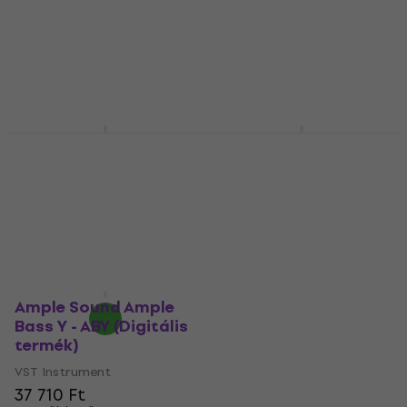
38 910 Ft
38 910 Ft
Letölthető
Letölthető
EastWest Sounds
Ample Sound Ample
Ancient Kindgom &
Bass A - ABA (Digitális
Hollywood Strings 2
termék)
Bundle (Digitális
VST Instrument
termék)
37 710 Ft
VST Instrument
Letölthető
137 270 Ft
Letölthető
Ample Sound Ample
Bass Y - ABY (Digitális
termék)
VST Instrument
37 710 Ft