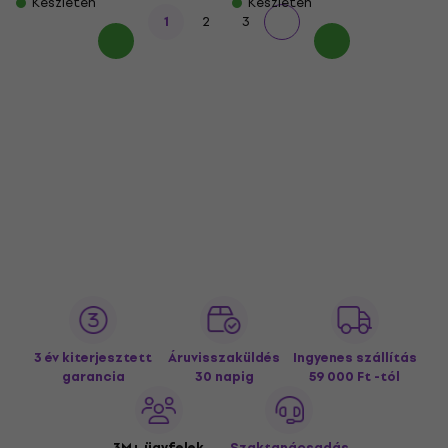
Készleten
Készleten
1
2
3
3 év kiterjesztett
Áruvisszaküldés
Ingyenes szállítás
garancia
30 napig
59 000 Ft -tól
3M+ ügyfelek
Szaktanácsadás