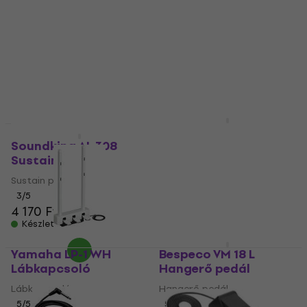
Expression pedál
Switch Lábkapcsoló
Expression pedál
Lábkapcsoló
4
/5
5
/5
12 890 Ft
11 490 Ft
Készleten
Készleten
Yamaha FC35
Lábkapcsoló
Soundking AL 308
Sustain pedál
Lábkapcsoló
Sustain pedál
5
/5
33 190 Ft
3
/5
Készleten
4 170 Ft
Készleten
Yamaha LP-1 WH
Bespeco VM 18 L
Lábkapcsoló
Hangerő pedál
Lábkapcsoló
Hangerő pedál
5
/5
5
/5