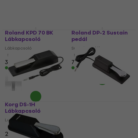
Roland KPD 70 BK
Roland DP-2 Sustain
Lábkapcsoló
pedál
Lábkapcsoló
Sustain pedál
5
/5
5
/5
38 690 Ft
7 000 Ft
Készleten
Készleten
Korg DS-1H
NORD Sustain Sustain
Lábkapcsoló
pedál
Lábkapcsoló
Sustain pedál
5
/5
5
/5
20 990 Ft
18 390 Ft
a következő