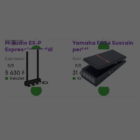
Lábkapcsoló
Lábkapcsoló
5
/5
Lábkapcsoló
40 670 Ft
5
/5
Készleten
30 720 Ft
32 970 Ft
- 7 %
Készleten
M-Audio EX-P
Yamaha FC3A Sustain
Expression pedál
pedál
Expression pedál
Sustain pedál
5
/5
5
/5
5 630 Ft
31 690 Ft
Készleten
Készleten
Yamaha LP-1B
Korg EXP-2 Expression
Lábkapcsoló
pedál
Lábkapcsoló
Expression pedál
5
/5
5
/5
28 600 Ft
28 690 Ft
Készleten
Készleten