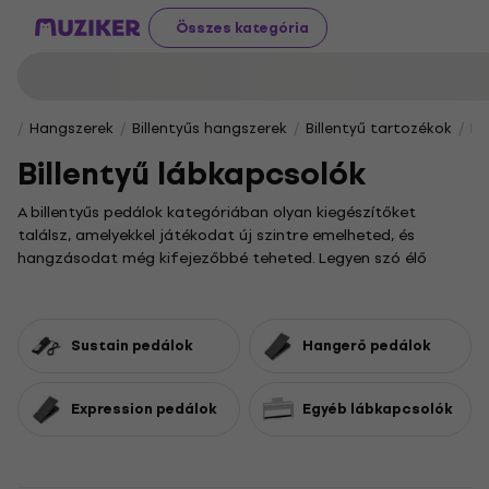
Összes kategória
Hangszerek
Billentyűs hangszerek
Billentyű tartozékok
Bi
Billentyű lábkapcsolók
A billentyűs pedálok kategóriában olyan kiegészítőket
találsz, amelyekkel játékodat új szintre emelheted, és
hangzásodat még kifejezőbbé teheted. Legyen szó élő
fellépésről vagy stúdiómunkáról, ezek az eszközök
elengedhetetlenek a zenei hangzás testreszabásához.
Kínálatunkban a klasszikus
Sustain (zengető) pedálok
Sustain pedálok
Hangerő pedálok
gondoskodnak a leütött hangok hosszan tartó kitartásáról.
A dinamika precíz irányításához a
hangerőpedálok
nyújtanak
segítséget, míg az
expression pedálokkal
valós időben
Expression pedálok
Egyéb lábkapcsolók
formálhatod a hangszín legapróbb részleteit is. Az
egyéb
billentyűs pedálok
között pedig további különleges
modelleket is felfedezhetsz.