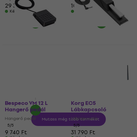
29 310 Ft
10 960 Ft
Készleten
Készleten
Casio SP-3 Sustain
Casio SP-20 Sustain
pedál
pedál
Sustain pedál
Sustain pedál
5
/5
5
/5
18 780 Ft
10 390 Ft
a következő
Készleten
kóddal
MUZMUZ-30
15 050 Ft
Készleten
Bespeco VM 12 L
Korg EC5
Hangerő pedál
Lábkapcsoló
Hangerő pedál
Lábkapcsoló
Mutass még több terméket
5
/5
5
/5
9 740 Ft
31 790 Ft