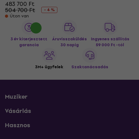
483 700 Ft
504 700 Ft
- 4 %
Úton van
3 év kiterjesztett
Áruvisszaküldés
Ingyenes szállítás
garancia
30 napig
59 000 Ft -tól
3M+ ügyfelek
Szaktanácsadás
Muziker
Vásárlás
Hasznos