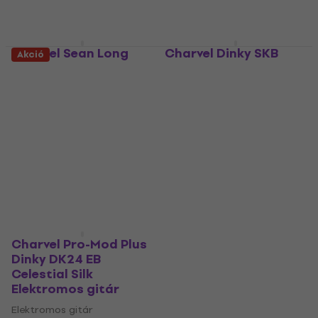
Megrendelésre
Készleten
Charvel Sean Long
Charvel Dinky SKB
Akció
Signature Pro-Mod
Elektromos gitár
San Dimas Style 1 HH
keménytok
HT MN Black
Elektromos gitár keménytok
Elektromos gitár
4
/5
Elektromos gitár
62 180 Ft
Úton van
5
/5
420 780 Ft
Úton van
Charvel Pro-Mod Plus
Dinky DK24 EB
Celestial Silk
Elektromos gitár
Elektromos gitár