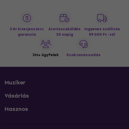
3 év kiterjesztett
Áruvisszaküldés
Ingyenes szállítás
garancia
30 napig
59 000 Ft -tól
3M+ ügyfelek
Szaktanácsadás
Muziker
Vásárlás
Hasznos