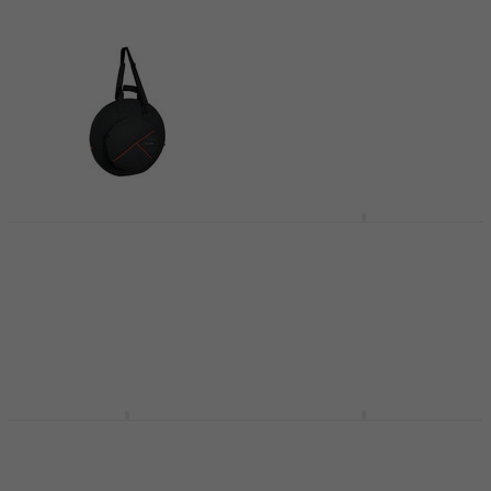
hangszerek kényelmes és rendezett szállítását is biztosítja,
így neked már csak a zenélésre kell koncentrálnod.
GEWA 231200 CBG
CNB CB1680CY22
Premium 22''
Cintányér táska
Cintányér táska
Cintányér táska
Cintányér táska
5
/5
25 800 Ft
5
/5
16 850 Ft
Készleten
Készleten
Gravity BG WB 123
Hardcase HN9CYM22
Cintányér táska
Cintányér táska
Cintányér táska
Cintányér táska