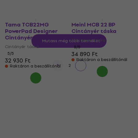
Raktáron a beszállítónál
Tama TCB22MG
Meinl MCB 22 BP
PowerPad Designer
Cintányér táska
Cintányér táska
Cintányér táska
Mutass még több terméket
Cintányér táska
5
/5
34 890 Ft
5
/5
32 930 Ft
Raktáron a beszállítónál
1
2
Raktáron a beszállítónál