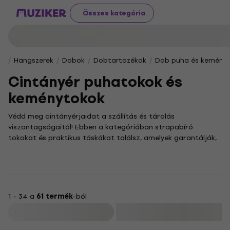
Összes kategória
Hangszerek
Dobok
Dobtartozékok
Dob puha és kemény
Cintányér puhatokok és
keménytokok
Védd meg cintányérjaidat a szállítás és tárolás
viszontagságaitól! Ebben a kategóriában strapabíró
tokokat és praktikus táskákat találsz, amelyek garantálják,
hogy felszerelésed épségben érkezzen meg a próbára, a
stúdióba vagy a színpadra. Legyen szó egyetlen cintányérról
vagy egy teljes szettről, nálunk megtalálod a tökéletes
védelmet.
Kínálatunkban a különböző méretű és anyagú megoldások
1 - 34 a
61 termék
-ból
között böngészhetsz, a puha, párnázott táskáktól a
Szűrő
keményfalú, görgős bőröndökig. Egy jó minőségű
cintányértok nem csupán a sérülésektől óv, hanem a