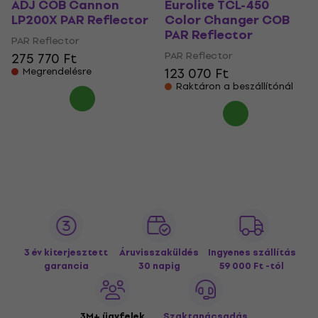
ADJ COB Cannon
Eurolite TCL-450
LP200X PAR Reflector
Color Changer COB
PAR Reflector
PAR Reflector
PAR Reflector
275 770 Ft
123 070 Ft
Megrendelésre
Raktáron a beszállítónál
3 év kiterjesztett
Áruvisszaküldés
Ingyenes szállítás
garancia
30 napig
59 000 Ft -tól
3M+ ügyfelek
Szaktanácsadás