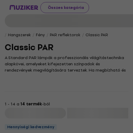
Összes kategória
Hangszerek
Fény
PAR reflektorok
Classic PAR
Classic PAR
A Standard PAR lámpák a professzionális világítástechnika
alapkövei, amelyeket kifejezetten színpadok és
rendezvények megvilágítására terveztek. Ha megbízható és
sokoldalú megoldást keresel, ezekkel a fényvetőkkel
könnyedén teremthetsz magával ragadó hangulatot, és
irányíthatod a figyelmet a legfontosabb pillanatokra.
Kínálatunkban különböző színű és teljesítményű PAR
lámpákat találsz, amelyekkel precízen szabályozhatod a
1 - 14 a
14 termék
-ból
fényeket. Legyen szó koncertről, színházi előadásról vagy
Szűrő
egy fergeteges otthoni buliról, ezek a könnyen kezelhető és
strapabíró világítótestek minden helyzetben megállják a
Mennyiségi kedvezmény
helyüket.