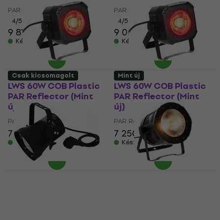
PAR Reflector
PAR Reflector
4
/5
4
/5
9 810 Ft
9 050 Ft
Készleten
Készleten
Csak kicsomagolt
Mint új
LWS 60W COB Plastic
LWS 60W COB Plastic
PAR Reflector (Mint
PAR Reflector (Mint
új)
új)
PAR Reflector
PAR Reflector
7 250 Ft
7 870 Ft
7 250 Ft
7 850 Ft
Készleten
Készleten
Eurolite 36T PAR
LWS 100W COB PAR
Reflector (Csak
Reflector (Mint új)
kicsomagolt)
PAR Reflector