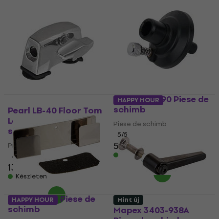
hangzást nyújtsa.
Pearl HHC-90 Piese de
HAPPY HOUR
schimb
Pearl LB-40 Floor Tom
Leg Bracket Piese de
Piese de schimb
schimb
5
/5
5 970 Ft
Piese de schimb
Készleten
4
/5
13 560 Ft
Készleten
Pearl HPP-2 Piese de
HAPPY HOUR
Mint új
schimb
Mapex 3403-938A