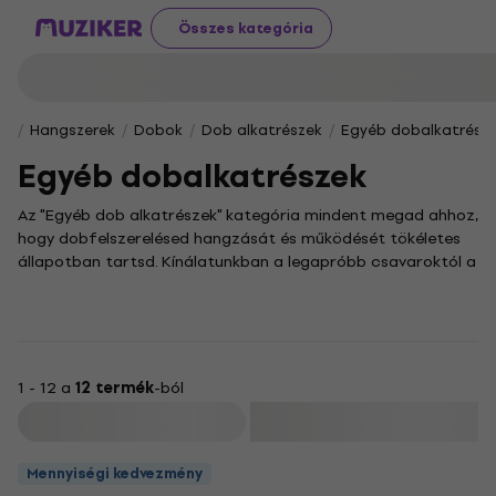
Összes kategória
Hangszerek
Dobok
Dob alkatrészek
Egyéb dobalkatrész
Egyéb dobalkatrészek
Az "Egyéb dob alkatrészek" kategória mindent megad ahhoz,
hogy dobfelszerelésed hangzását és működését tökéletes
állapotban tartsd. Kínálatunkban a legapróbb csavaroktól a
speciális alkatrészekig mindent megtalálsz, amivel a
dobszerkód mindig a legjobb formáját hozhatja, akár a
próbateremben, akár a színpadon bizonyítasz.
Fedezd fel a dobverőktől a lábgépek alkatrészein át a
cintányérok rögzítéséhez szükséges elemekig terjedő
1 - 12 a
12 termék
-ból
választékunkat! Ezek a pótalkatrészek elengedhetetlenek a
Szűrő
dobfelszerelésed rendszeres karbantartásához és gyors
javításához, hogy a hangszered hosszú távon is megbízható
Mennyiségi kedvezmény
társad maradjon, és minden ütésnél a tőle elvárt, erőteljes