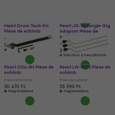
5
/5
10 190 Ft
9 690 Ft
10 000 Ft
Úton van
Úton van
Meinl Drum Tech Kit
Pearl JG-16 Jungle Gig
Piese de schimb
Adapter Piese de
schimb
Piese de schimb
Piese de schimb
13 090 Ft
27 420 Ft
Raktáron a beszállítónál
Raktáron a beszállítónál
Pearl CCA-5H Piese de
Pearl LG-40/3 Piese de
schimb
schimb
Piese de schimb
Piese de schimb
30 470 Ft
35 390 Ft
Megrendelésre
Megrendelésre