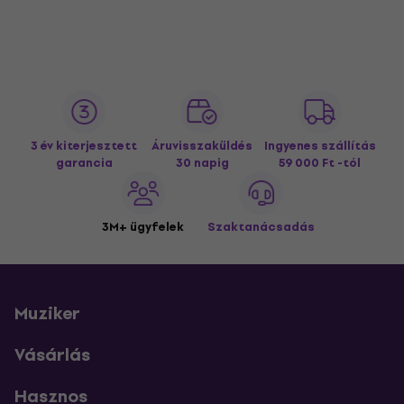
3 év kiterjesztett
Áruvisszaküldés
Ingyenes szállítás
garancia
30 napig
59 000 Ft -tól
3M+ ügyfelek
Szaktanácsadás
Muziker
Vásárlás
Hasznos