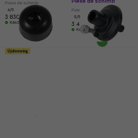
Piese de schimb
Piese de schimb
4
/5
Piese de schimb
3 830 Ft
5
/5
Készleten
3 450 Ft
Készleten
Újdonság
Tama MCM-RNT Star-
Pearl HHC-90 Piese de
Cast Rubber Nut
schimb (Mint új)
Piese de schimb
Piese de schimb
Piese de schimb
5 020 Ft
5 260 Ft
1 500 Ft
1 610 Ft
Készleten
Készleten
Dixon PA-BDPM Bass
Drum Riser Piese de
Aquarian SCS-M Piese
schimb
de schimb
Piese de schimb
Piese de schimb