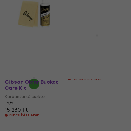
Gibson Guitar Polish
Gibson Vintage
Set
Reissue Restoration
Kit
Karbantartó eszköz
Karbantartó eszköz
5
/5
4 820 Ft
5
/5
7 950 Ft
Úton van
Nincs készleten
Gibson Clear Bucket
Care Kit
Karbantartó eszköz
5
/5
15 230 Ft
Nincs készleten