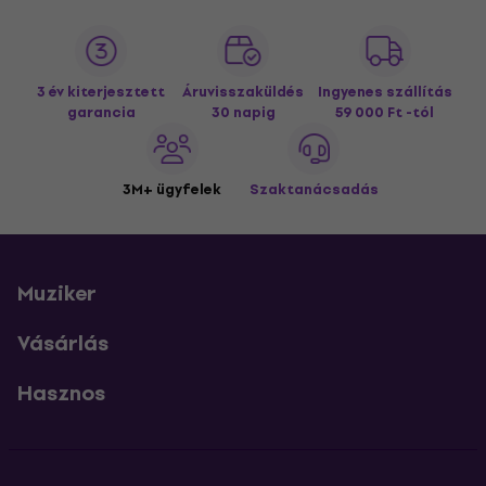
3 év kiterjesztett
Áruvisszaküldés
Ingyenes szállítás
garancia
30 napig
59 000 Ft -tól
3M+ ügyfelek
Szaktanácsadás
Muziker
Vásárlás
Hasznos