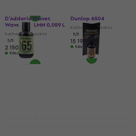
Készleten
D'Addario Planet
Dunlop 6504
Waves PW-LMN 0,059 L
Karbantartó eszköz
Karbantartó eszköz
5
/5
15 190 Ft
5
/5
2 150 Ft
Készleten
Készleten
Dunlop 6574
Dunlop 654C
Karbantartó eszköz
Karbantartó eszköz
5
/5
5
/5
4 220 Ft
4 570 Ft
Készleten
Készleten
Fender Factory
MusicNomad MN124
Microfiber Cloth
Frine Fret Polish kit