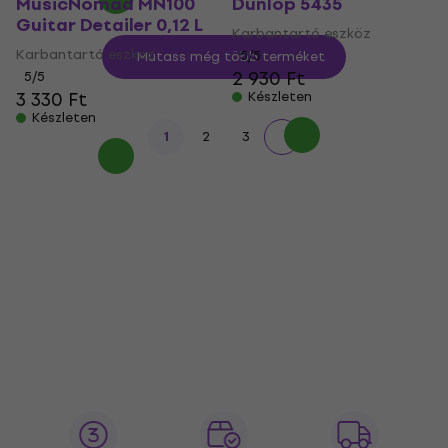
MusicNomad MN100
Dunlop 5435
Guitar Detailer 0,12 L
Karbantartó eszköz
Karbantartó eszköz
5
/5
Mutass még több terméket
2 930 Ft
5
/5
3 330 Ft
Készleten
Készleten
1
2
3