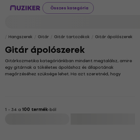
Összes kategória
Hangszerek
Gitár
Gitár tartozékok
Gitár ápolószerek
Gitár ápolószerek
Gitárkozmetika kategóriánkban mindent megtalálsz, amire
egy gitárnak a tökéletes ápoláshoz és állapotának
megőrzéséhez szüksége lehet. Ha azt szeretnéd, hogy
kedvenc hangszered mindig a legjobb formájában
tündököljön, akkor jó helyen jársz. A megfelelő
ápolószerekkel könnyedén megőrizheted a fa természetes
szépségét és a fém alkatrészek ragyogását.
A rendszeres tisztítás és karbantartás elengedhetetlen
1 - 34 a
100 termék
-ból
ahhoz, hogy gitárod hosszú távon is megőrizze kiváló
Szűrő
hangzását és esztétikus megjelenését. Kínálatunkban
sokféle tisztító- és ápolószert találsz, amelyekkel
gyerekjáték lesz eltávolítani a port és az ujjlenyomatokat,