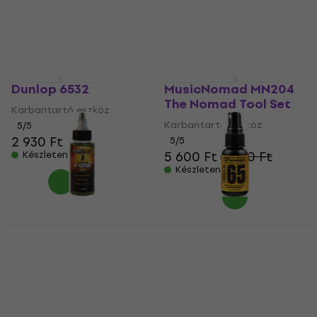
8 900 Ft
5
/5
2 190 Ft
Készleten
Készleten
Dunlop 6532
MusicNomad MN204
The Nomad Tool Set
Karbantartó eszköz
Karbantartó eszköz
5
/5
2 930 Ft
5
/5
5 600 Ft
6 300 Ft
Készleten
Készleten
MusicNomad MN105
Dunlop 651SI Form 65
Fretboard F-ONE Oil
1oz 30 ml
0,06 L
Karbantartó eszköz
Karbantartó eszköz
5
/5
2 510 Ft
5
/5
3 600 Ft
Készleten