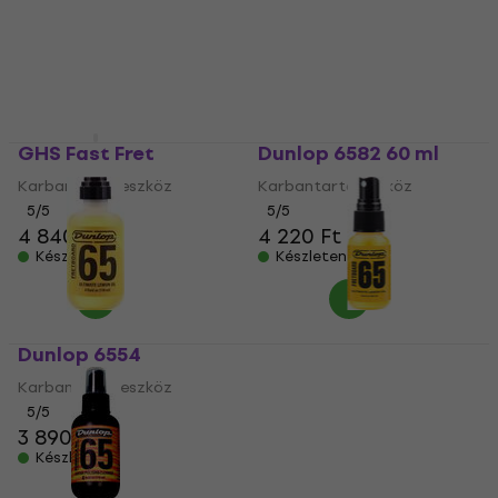
miközben megvéded a hangszer felületét a külső
behatásoktól.
GHS Fast Fret
Dunlop 6582 60 ml
Karbantartó eszköz
Karbantartó eszköz
5
/5
5
/5
4 840 Ft
4 220 Ft
Készleten
Készleten
Dunlop 6554
Dunlop 6551SI Lemon
Oil 1oz 30 ml
Karbantartó eszköz
Karbantartó eszköz
5
/5
3 890 Ft
5
/5
2 510 Ft
2 560 Ft
Készleten
Készleten