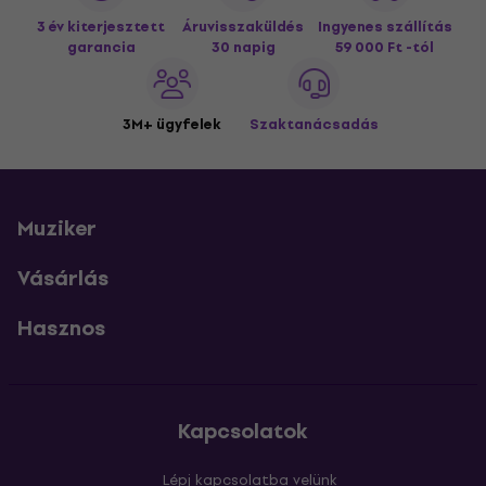
3 év kiterjesztett
Áruvisszaküldés
Ingyenes szállítás
garancia
30 napig
59 000 Ft -tól
3M+ ügyfelek
Szaktanácsadás
Muziker
Vásárlás
Hasznos
Kapcsolatok
Lépj kapcsolatba velünk