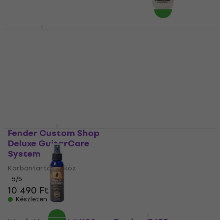
Dunlop 6501
Dunlop 6644 Pure
Formula 65 Silicone
Karbantartó eszköz
Free Cleaner 118 ml
5
/5
9 700 Ft
Karbantartó eszköz
Készleten
5
/5
5 000 Ft
Készleten
Fender Custom Shop
MusicNomad MN103
Deluxe GuitarCare
Guitar ONE
System
Karbantartó eszköz
Karbantartó eszköz
5
/5
4 590 Ft
5
/5
10 490 Ft
Készleten
Készleten