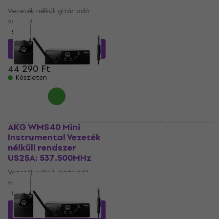
Vezeték nélküli gitár adó
Vezeték nélküli gitár adó
vevő
vevő
5
/5
5
/5
41 090 Ft
a következő
231 400 Ft
a következő
kóddal
MUZMUZ-5
kóddal
MUZMUZ-10
44 290 Ft
260 550 Ft
Készleten
Készleten
AKG WMS40 Mini
XVive XVA58RW
Instrumental Vezeték
Vezeték nélküli
nélküli rendszer
rendszer ISM 5,8 GHz
US25A: 537.500MHz
Vezeték nélküli gitár adó
Vezeték nélküli gitár adó
vevő
vevő
5
/5
5
/5
55 600 Ft
a következő
kóddal
MUZMUZ-5
42 030 Ft
a következő
kóddal
MUZMUZ-5