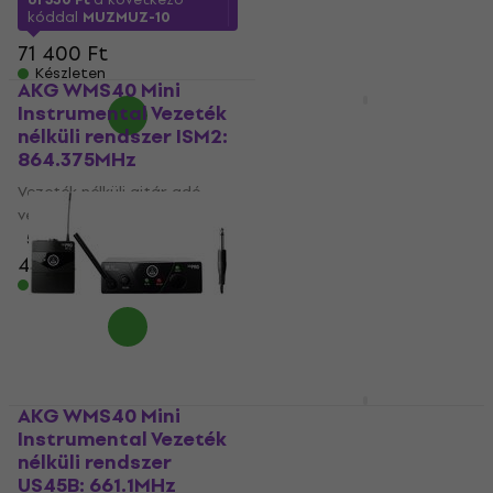
kóddal
MUZMUZ-10
71 400 Ft
Készleten
AKG WMS40 Mini
Instrumental Vezeték
Revoltage WST-INST
nélküli rendszer ISM2:
Vezeték nélküli
864.375MHz
rendszer
Vezeték nélküli gitár adó
Vezeték nélküli gitár adó
vevő
vevő
5
/5
5
/5
41 090 Ft
37 850 Ft
39 490 Ft
Készleten
Készleten
AKG WMS40 Mini
Sennheiser EW-D CI1
Instrumental Vezeték
Set Vezeték nélküli
nélküli rendszer
rendszer R4-9: 552 -
US45B: 661.1MHz
607,8 Mhz