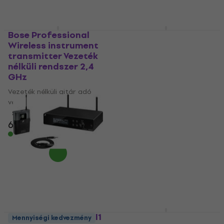
Bose Professional
XVive U2 WD Vezeték
Wireless instrument
nélküli rendszer
transmitter Vezeték
Vezeték nélküli gitár adó
nélküli rendszer 2,4
vevő
GHz
5
/5
Vezeték nélküli gitár adó
52 420 Ft
vevő
Készleten
5
/5
65 710 Ft
Készleten
Sennheiser XSW 2-CI1
XVive U2 SI Vezeték
Mennyiségi kedvezmény