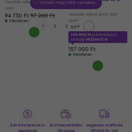
Vezeték nélküli gitár adó
Mutass még több terméket
MHz
vevő
Vezeték nélküli gitár adó
94 730 Ft
97 260 Ft
vevő
Készleten
1
2
3
4
5
/5
143 800 Ft
a következő
kóddal
MUZMUZ-5
157 000 Ft
Készleten
3 év kiterjesztett
Áruvisszaküldés
Ingyenes szállítás
garancia
30 napig
59 000 Ft -tól