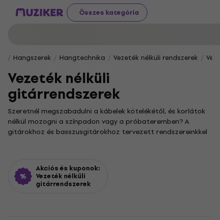
Összes kategória
Hangszerek
Hangtechnika
Vezeték nélküli rendszerek
Veze
Vezeték nélküli
gitárrendszerek
Szeretnél megszabadulni a kábelek kötelékétől, és korlátok
nélkül mozogni a színpadon vagy a próbateremben? A
gitárokhoz és basszusgitárokhoz tervezett rendszereinkkel
a hangszered jelét kristálytisztán, késleltetés nélkül
továbbíthatod. Felejtsd el a gubancolódó vezetékeket, és
koncentrálj kizárólag a zenére, miközben a játékod
Akciós és kuponok:
dinamikusabbá és kényelmesebbé válik.
Vezeték nélküli
gitárrendszerek
Egy modern vezeték nélküli gitár rendszer nem csupán a
színpadi mozgást teszi szabaddá, de garantálja a tiszta és
megbízható hangátvitelt is, kompromisszumok nélkül.
Kínálatunkban számos különböző vezeték nélküli gitár adó