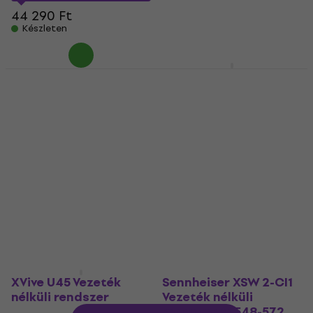
61 060 Ft
44 290 Ft
Készleten
Készleten
AKG WMS40 Mini
MOOER AP10 Wireless
Instrumental Vezeték
System Vezeték nélküli
nélküli rendszer
rendszer ISM 2,4 GHz
US45C: 662.3MHz
Vezeték nélküli gitár adó
Vezeték nélküli gitár adó
vevő
vevő
5
/5
26 890 Ft
5
/5
Készleten
41 860 Ft
a következő
kóddal
MUZMUZ-5
44 290 Ft
Készleten
XVive U45 Vezeték
Sennheiser XSW 2-CI1
nélküli rendszer
Vezeték nélküli
rendszer A: 548-572