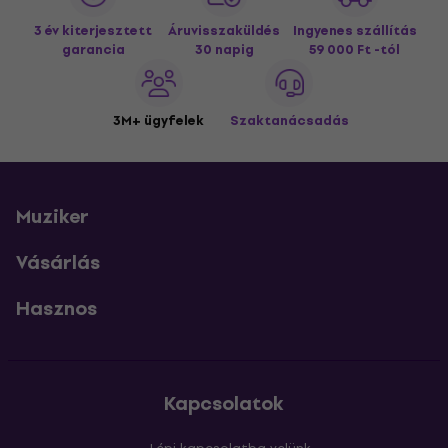
3 év kiterjesztett
Áruvisszaküldés
Ingyenes szállítás
garancia
30 napig
59 000 Ft -tól
3M+ ügyfelek
Szaktanácsadás
Muziker
Vásárlás
Hasznos
Kapcsolatok