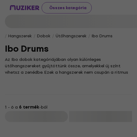
Összes kategória
Hangszerek
Dobok
Ütőhangszerek
Ibo Drums
Ibo Drums
Az Ibo dobok kategóriájában olyan különleges
ütőhangszereket gyűjtöttünk össze, amelyekkel új színt
vihetsz a zenédbe. Ezek a hangszerek nem csupán a ritmus
szilárd alapját teremtik meg, hanem a zenélés tiszta
örömét is elhozzák, akár most ismerkedsz a dobolással,
akár már tapasztalt zenész vagy.
Az
Ibo dobok
egyedi, agyagtestből fakadó hangzásvilága
rendkívül sokoldalúvá teszi őket. Kiválóan megállják a
1 - 6 a
6 termék
-ból
helyüket a jazz, a rock vagy a világzene legkülönfélébb
Szűrő
műfajaiban, de érdemes felfedezni, hogyan egészíthetik ki
más ütőhangszerek hangzását is.