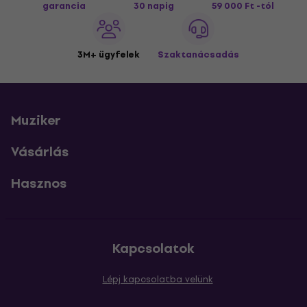
garancia
30 napig
59 000 Ft -tól
3M+ ügyfelek
Szaktanácsadás
Muziker
Vásárlás
Hasznos
Kapcsolatok
Lépj kapcsolatba velünk