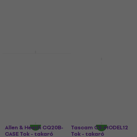
Tok - takaró
Tok - takaró
85 690 Ft
73 900 Ft
Készleten
Készleten
Decksaver Solid State
Logic Big Six
M-Live B.Beat Hard
Keverőpult takaró
Bag Tok - takaró
Keverőpult takaró
Tok - takaró
5
/5
4
/5
13 280 Ft
a következő
27 770 Ft
a következő
kóddal
MUZMUZ-35
kóddal
MUZMUZ-10
21 890 Ft
31 370 Ft
Készleten
Készleten
Allen & Heath CQ20B-
Tascam CS-MODEL12
CASE Tok - takaró
Tok - takaró