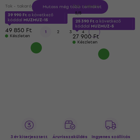
Tok - takaró
Tok - takaró
Mutass még több terméket
5
/5
39 990 Ft
a következő
kóddal
MUZMUZ-15
25 390 Ft
a következő
kóddal
MUZMUZ-5
49 850 Ft
1
2
3
4
27 900 Ft
Készleten
Készleten
3 év kiterjesztett
Áruvisszaküldés
Ingyenes szállítás