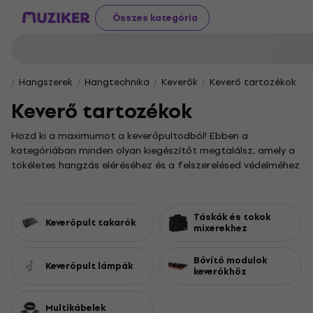
Összes kategória
Hangszerek
Hangtechnika
Keverők
Keverő tartozékok
Keverő tartozékok
Hozd ki a maximumot a keverőpultodból! Ebben a
kategóriában minden olyan kiegészítőt megtalálsz, amely a
tökéletes hangzás eléréséhez és a felszerelésed védelméhez
szükséges. Legyél akár zenész, akár hangmérnök, ezek az
eszközök megkönnyítik a munkádat és professzionális
szintre emelik a produkcióidat.
Táskák és tokok
Keverőpult takarók
Kínálatunkban szerepelnek strapabíró
mixerekhez
védőborítók
keverőpultokhoz
, amelyek megóvják értékes eszközödet a
portól és a sérülésektől. A biztonságos szállításhoz válassz
Bővítő modulok
Keverőpult lámpák
keverőkhöz
praktikus
tokjaink és koffereink
közül. Ha pedig bővítenéd a
rendszeredet, fedezd fel a
bővítőmodulokat
, vagy teremts
rendet a kábelek között a megbízható
multicore kábelekkel
.
Multikábelek