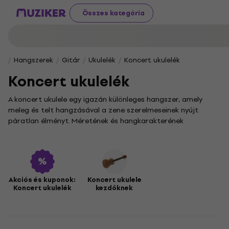
Összes kategória
Hangszerek
Gitár
Ukulelék
Koncert ukulelék
Koncert ukulelék
A koncert ukulele egy igazán különleges hangszer, amely
meleg és telt hangzásával a zene szerelmeseinek nyújt
páratlan élményt. Méretének és hangkarakterének
köszönhetően ideális választás a legkülönfélébb zenei
stílusokhoz, a lágy dallamoktól a dinamikusabb előadásokig.
Könnyen hordozható, így bárhol és bármikor élvezheted a
zenélés örömét, legyen szó színpadi fellépésről vagy egy
baráti összejövetelről.
Akciós és kuponok:
Koncert ukulele
Koncert ukulelék
kezdőknek
Kínálatunkban mindenki megtalálja a számára tökéletes
hangszert. A tapasztaltabb zenészek számára a
koncert
ukulele SR
modellek nyújtanak professzionális hangzást és
minőséget. Ha pedig még csak ismerkedsz a hangszerrel, a