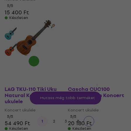
5
/5
5
/5
15 400 Ft
32 740 Ft
Készleten
Készleten
LAG TKU-110 Tiki Uku
Cascha CUC100
Natural Koncert
Linden Brown Koncert
Mutass még több terméket
ukulele
ukulele
Koncert ukulele
Koncert ukulele
5
/5
5
/5
...
1
2
3
8
54 490 Ft
20 180 Ft
Készleten
Készleten