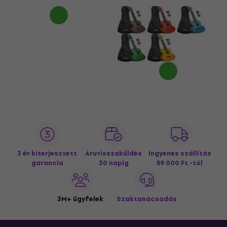
3 év kiterjesztett
Áruvisszaküldés
Ingyenes szállítás
garancia
30 napig
59 000 Ft -tól
3M+ ügyfelek
Szaktanácsadás