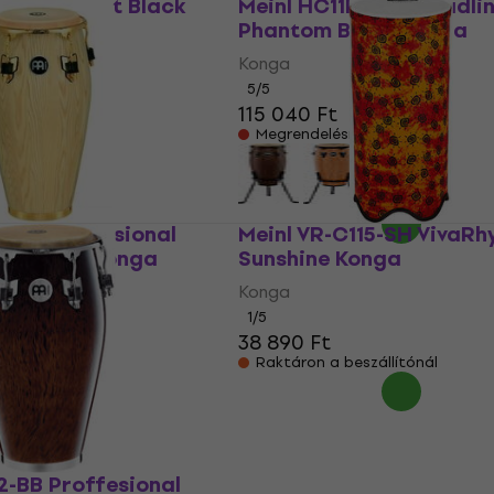
K Fibercraft Black
Meinl HC11PBK-M Headli
Phantom Black Konga
Konga
5
/5
115 040 Ft
e
Megrendelésre
AWA Proffesional
Meinl VR-C115-SH VivaR
hite Ash Konga
Sunshine Konga
Konga
1
/5
38 890 Ft
szállítónál
Raktáron a beszállítónál
2-BB Proffesional