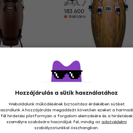
Konga
183 600 Ft
e
Raktáron a beszállítónál
Meinl WC1134ZFA-M Woo
Zebra Finished Ash Kong
VWB-M Headliner
ne Barrel Konga
Konga
342 900 Ft
Hozzájárulás a sütik használatához
Raktáron a beszállítónál
7 700 Ft
- 10 %
Weboldalunk működésének biztosítása érdekében sütiket
szállítónál
használunk. A hozzájárulás megadását követően ezeket a harmadi
fél hirdetési platformjain a forgalom elemzésére és a hirdetések
személyre szabására használjuk fel, mindig az
adatvédelmi
szabályzatunkkal összhangban.