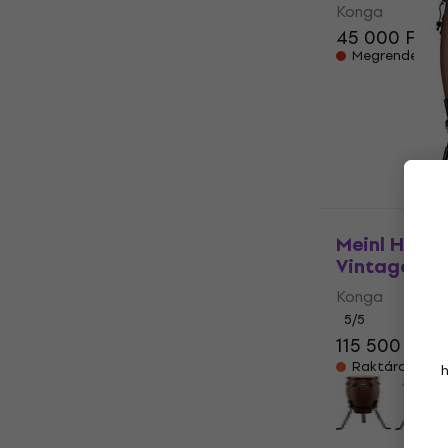
Konga
45 000 Ft
Megrendelésr
Meinl HC12
Vintage Wi
Konga
5
/5
115 500 Ft
12
Raktáron a be