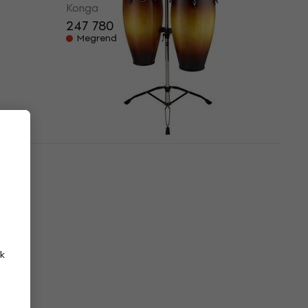
Konga
247 780 Ft
Megrendelésre
dcraft
Meinl HC812VSB Headliner
a
Vintage Sunburst Konga
Konga
4
/5
224 900 Ft
Raktáron a beszállítónál
k