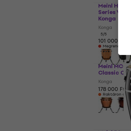
Meinl HC10
Series Vint
Konga
Konga
5
/5
101 000 Ft
Megrendelésr
Meinl MCC1
Classic Co
Konga
178 000 Ft
Raktáron a be