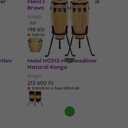
ner
Meinl MP11-BB Proffesional
Brown Burl Konga
Konga
5
/5
198 600 Ft
Raktáron a beszállítónál
hythm
Meinl HC512-NT Headliner
Natural Konga
Konga
213 600 Ft
Raktáron a beszállítónál