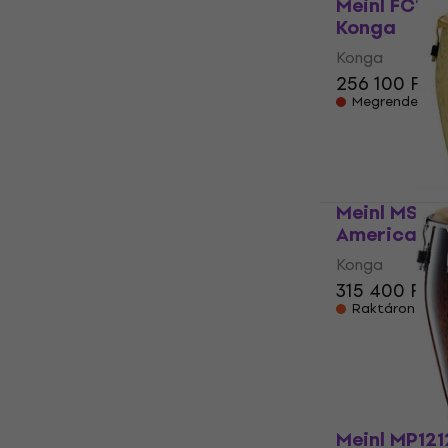
Meinl FC11B
Konga
Konga
256 100 Ft
Megrendelésr
Meinl MSA11
American W
Konga
315 400 Ft
Raktáron a be
Meinl MP121