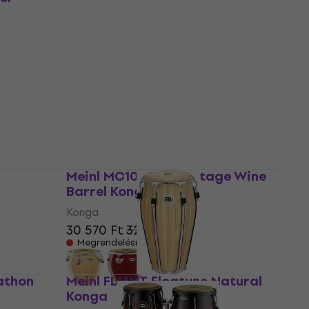
Walnut Brown Konga
Konga
5
/5
132 000 Ft
Raktáron a beszállítónál
Meinl MC100VWB Vintage Wine
Barrel Konga
ner
Konga
30 570 Ft
32 300 Ft
Megrendelésre
 %
athon
Meinl FL13NT Floatune Natural
Konga