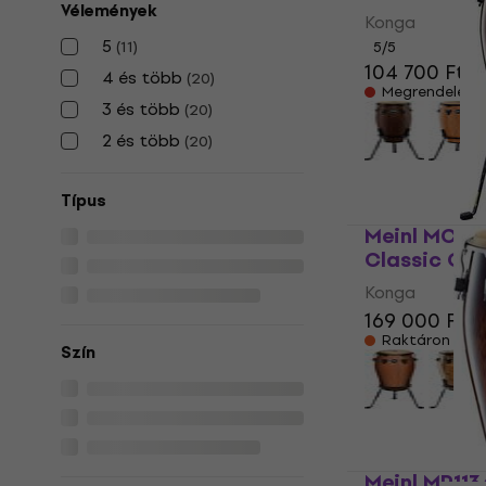
Vélemények
Konga
5
(
11
)
5
/5
104 700 Ft
4 és több
(
20
)
Megrendelésr
3 és több
(
20
)
2 és több
(
20
)
Típus
Meinl MCC1
Classic Co
Konga
169 000 Ft
Raktáron a be
Szín
Meinl MP113