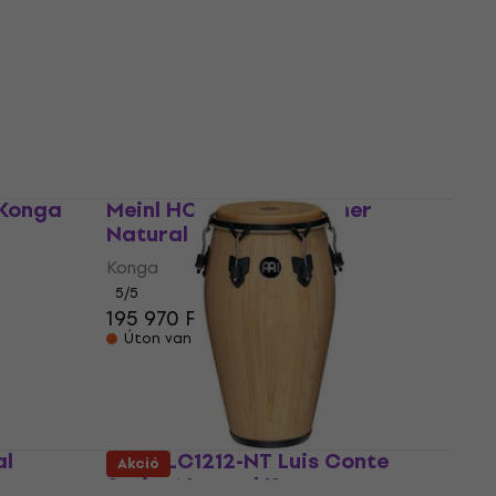
 Konga
Meinl HC555NT Headliner
Natural Konga
Konga
5
/5
195 970 Ft
Úton van
al
Meinl LC1212-NT Luis Conte
Akció
Series Natural Konga