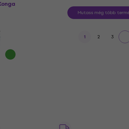
 Konga
Mutass még több termé
e
2
3
1