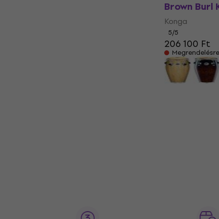
Brown Burl
Konga
5
/5
206 100 Ft
Megrendelésr