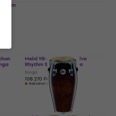
Rhythm
Meinl FL10NT Floatune Natural
Konga
Konga
221 850 Ft
Megrendelésre
thon
Meinl VR-CPOSET-SH Viva
onga
Rhythm Sunshine Konga
Konga
108 270 Ft
Raktáron a beszállítónál