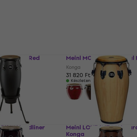
0WR Wine Red
Meinl MC100NT Natural
Konga
31 820 Ft
Készleten
PBK-M Headliner
Meinl LC1134NT-M Natur
ack Konga
Konga