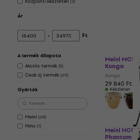
Központi készleten
(
2
)
Ár
-
Ft
Minimális ár
Maximális ár
A termék állapota
Meinl MC10
Konga
Akciós termék
(
5
)
Csak új termék
(
69
)
Konga
29 840 Ft
Gyártók
Készleten
Meinl
(
68
)
Nino
(
1
)
Meinl HC10
Phantom Bl