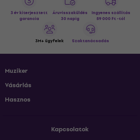
3 év kiterjesztett
Áruvisszaküldés
Ingyenes szállítás
garancia
30 napig
59 000 Ft -tól
3M+ ügyfelek
Szaktanácsadás
Muziker
Vásárlás
Hasznos
Kapcsolatok