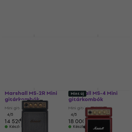
Marshall MG10G Mini
Marshall MS-2 Mini
gitárkombók
gitárkombók
Mini gitárkombók
Mini gitárkombók
5
/5
4
/5
34 930 Ft
12 530 Ft
Készleten
Készleten
Marshall MS-2R Mini
Marshall MS-4 Mini
Mint új
gitárkombók
gitárkombók
Mini gitárkombók
Mini gitárkombók
4
/5
4
/5
14 520 Ft
18 000 Ft
Készleten
Készleten