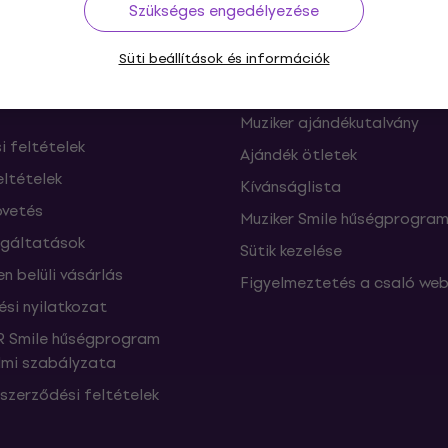
ás
Hasznos
Szükséges engedélyezése
ók és elállások a
FAQ - Gyakran feltett kérdé
Süti beállítások és információk
től
Muziker Blog
Muziker ajándékutalvány
si feltételek
Ajándék ötletek
eltételek
Kívánságlista
vetés
Muziker Smile hűségprogra
lgáltatások
Sütik kezelése
n belüli vásárlás
Figyelmeztetés a csaló web
ési nyilatkozat
 Smile hűségprogram
mi szabályzata
szerződési feltételek