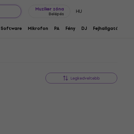
Ajándék ötletek
FAQ
Muziker Blog
Muziker zóna
HU
Belépés
Software
Mikrofon
PA
Fény
DJ
Fejhallgató
Audi
Legkedveltebb