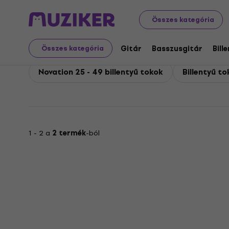
Novation
Billentyűs hangszerek
Billentyű tartozékok
Összes kategória
Novation Billentyű tok
Gitár
Basszusgitár
Bill
Összes kategória
Novation 25 - 49 billentyű tokok
Billentyű to
1 - 2 a
2 termék
-ból