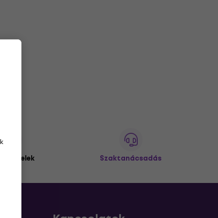
k
 ügyfelek
Szaktanácsadás