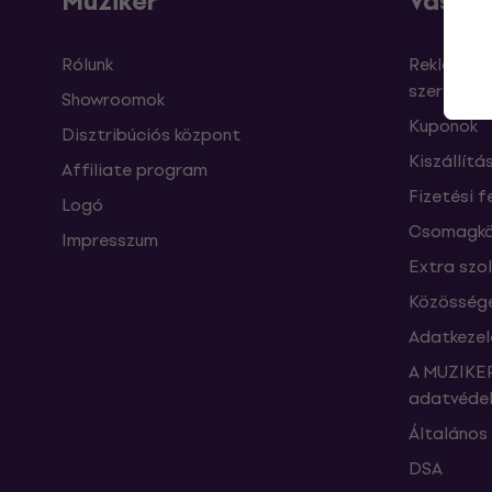
Muziker
Vásárl
Rólunk
Reklamáci
szerződés
Showroomok
Kuponok
Disztribúciós központ
Kiszállítá
Affiliate program
Fizetési f
Logó
Csomagkö
Impresszum
Extra szo
Közössége
Adatkezel
A MUZIKER
adatvédel
Általános 
DSA