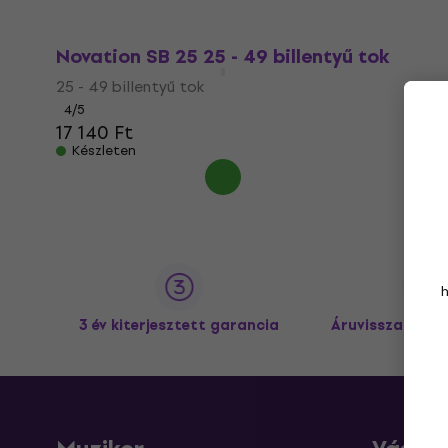
Novation SB 25 25 - 49 billentyű tok
25 - 49 billentyű tok
4
/5
17 140 Ft
Készleten
3 év kiterjesztett garancia
Áruvisszaküldé