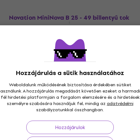
Novation MiniNova B 25 - 49 billentyű tok
25 - 49 billentyű tok
5
/5
14 470 Ft
a következő kóddal
MUZMUZ-20
18 100 Ft
Készleten
Hozzájárulás a sütik használatához
Weboldalunk működésének biztosítása érdekében sütiket
használunk. A hozzájárulás megadását követően ezeket a harmadi
fél hirdetési platformjain a forgalom elemzésére és a hirdetések
s 30 napig
Ingyenes szállítás
59 000 Ft -tól
3M+
személyre szabására használjuk fel, mindig az
adatvédelmi
szabályzatunkkal összhangban.
Hozzájárulok