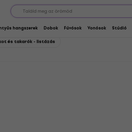
Novation Billentyű tokot és takarók
ot és takarók
entyűs hangszerek
Dobok
Fúvósok
Vonósok
Stúdió
kot és takarók - listázás