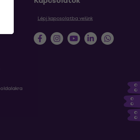
Kapcsolatok
sek
Lépj kapcsolatba velünk
m
oldalakra