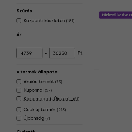
Szűrés
Hírlevél kedve
Központi készleten
(
181
)
Ár
-
Ft
Minimális ár
Maximális ár
A termék állapota
Pianonova D
Akciós termék
(
73
)
billentyűs 
Kuponnal
(
57
)
Textil billenty
Kicsomagolt, Újszerű...
(
51
)
5
/5
6 150 Ft
Csak új termék
(
213
)
Készleten
Újdonság
(
7
)
Pianonova B