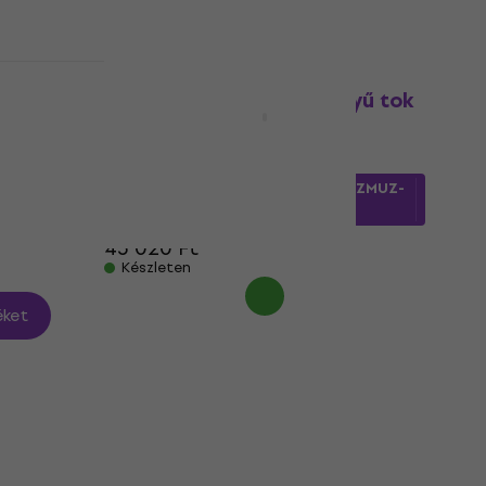
yű tok
Gator GKB-88 88 billentyű tok
88 billentyű tok
5
/5
42 590 Ft
a következő kóddal
MUZMUZ-
5
45 020 Ft
Készleten
ket