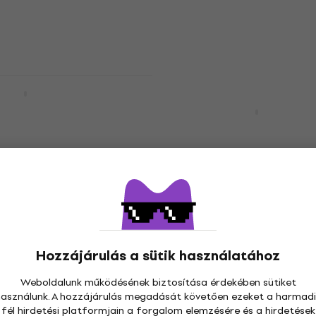
6 600 Ft
Készleten
AG488KB 88
k
Yamaha SC-KB630 61 bil
tok
k
61 billentyű tok
5
/5
24 220 Ft
39 770 Ft
- 39
Készleten
Hozzájárulás a sütik használatához
88 SC 88 billentyű
Veles-X Keyboard Cover
Újdonság
Keys 57 - 89cm Textil bil
Weboldalunk működésének biztosítása érdekében sütiket
takaró
használunk. A hozzájárulás megadását követően ezeket a harmadi
k
fél hirdetési platformjain a forgalom elemzésére és a hirdetések
Textil billentyűs takaró