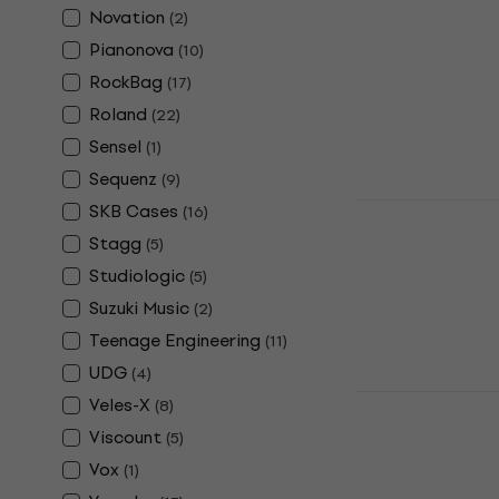
Textil billenty
Novation
(
2
)
5
/5
Pianonova
(
10
)
8 780 Ft
RockBag
(
17
)
Készleten
Roland
(
22
)
Sensel
(
1
)
Sequenz
(
9
)
Veles-X Key
SKB Cases
(
16
)
Keys 47 - 57
Stagg
(
5
)
takaró
Studiologic
(
5
)
Textil billenty
Suzuki Music
(
2
)
5
/5
Teenage Engineering
(
11
)
8 360 Ft
Készleten
UDG
(
4
)
Roland CB-B
Veles-X
(
8
)
tok
Viscount
(
5
)
88 billentyű to
Vox
(
1
)
5
/5