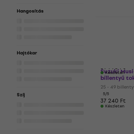
Hangosítás
Yamaha SCDE
tok
61 billentyű tok
5
/5
32 960 Ft
a köv
Hajtókar
15
39 790 Ft
Suzuki Musi
Készleten
billentyű to
25 - 49 billent
5
/5
Szíj
37 240 Ft
Készleten