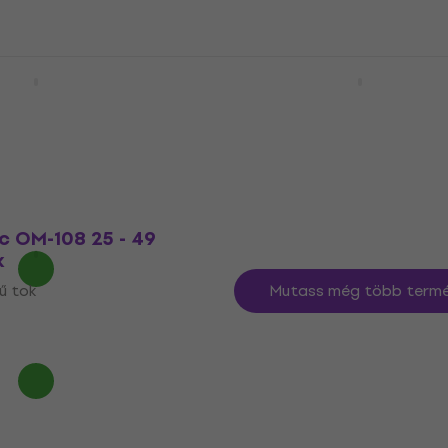
61 61 billentyű
Gator GKBE-61 61 billent
61 billentyű tok
5
/5
11 290 Ft
Készleten
etkező kóddal
MUZMUZ-
c OM-108 25 - 49
k
yű tok
Mutass még több termé