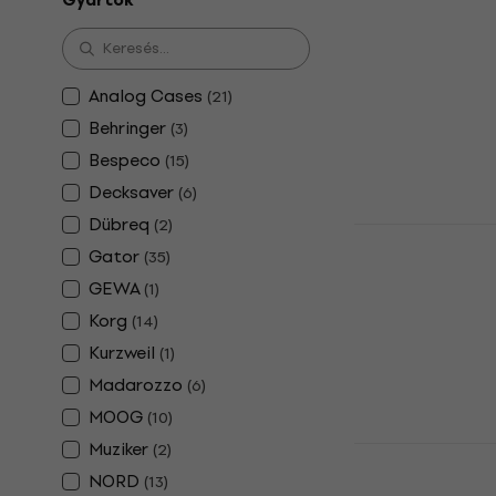
Gyártók
tok
88 billentyű to
5
/5
Analog Cases
(
21
)
20 650 Ft
Készleten
Behringer
(
3
)
Bespeco
(
15
)
Decksaver
(
6
)
Dübreq
(
2
)
Veles-X Key
Gator
89 - 123cm T
(
35
)
takaró
GEWA
(
1
)
Textil billenty
Korg
(
14
)
5
/5
Kurzweil
(
1
)
10 420 Ft
Madarozzo
(
6
)
Készleten
MOOG
(
10
)
Muziker
(
2
)
Gator GKC-1
billentyűs 
NORD
(
13
)