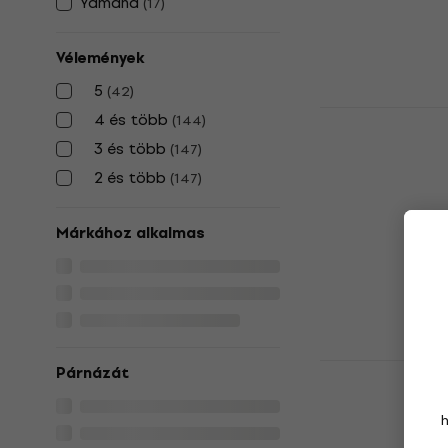
Yamaha
(
17
)
47 390 Ft
Készleten
Vélemények
5
(
42
)
Bespeco B
4 és több
(
144
)
billentyű to
3 és több
(
147
)
88 billentyű to
2 és több
(
147
)
5
/5
24 890 Ft
Márkához alkalmas
Készleten
NORD Stage 
Párnázát
tok
88 billentyű to
5
/5