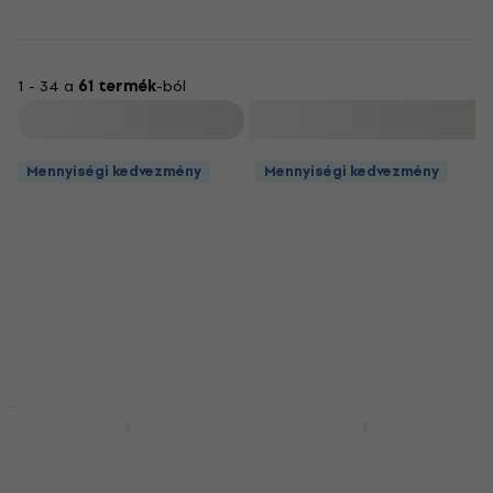
1 - 34 a
61 termék
-ból
Szűrő
Mennyiségi kedvezmény
Mennyiségi kedvezmény
Mennyiségi kedvezmény
Mennyiségi kedvezmény
Olympia PP-
Olympia PP-
C2843/NC Klasszikus
C2944/HC Klasszikus
nylon húrok
nylon húrok