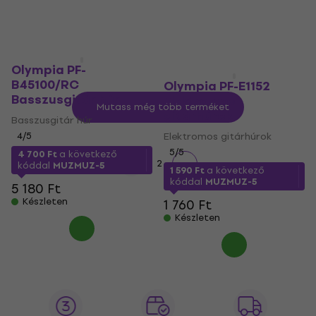
Készleten
Készleten
Olympia PF-
B45100/RC
Olympia PF-E1152
Basszusgitár húr
Elektromos
Mutass még több terméket
gitárhúrok
Basszusgitár húr
4
/5
Elektromos gitárhúrok
5
/5
4 700 Ft
a következő
1
2
kóddal
MUZMUZ-5
1 590 Ft
a következő
kóddal
MUZMUZ-5
5 180 Ft
Készleten
1 760 Ft
Készleten