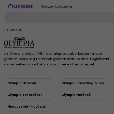
Összes kategória
Olympia
Az Olympia céget 1984-ben alapították. A koreai vállalat
gitár és basszusgitár húrok gyártásával kezdett foglalkozni,
de termékeik közé fokozatosan bekerültek az egyéb
pengetős és vonós hangszer húrok is. Mára meghatározó
szerepet töltenek be a húrgyártók körében, hiszen
portfóliójuk a legszélesebbek közé tartozik e téren, áraikat
Olympia Gitárok
Olympia Basszusgitárok
alacsonyan, a minőséget magasan tudták és tudják tartani
hosszú távon is.
Olympia Tartozékok
Olympia Vonósok
Hangszerek - listázás