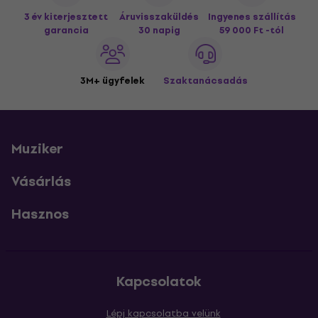
3 év kiterjesztett
Áruvisszaküldés
Ingyenes szállítás
garancia
30 napig
59 000 Ft -tól
3M+ ügyfelek
Szaktanácsadás
Muziker
Vásárlás
Hasznos
Kapcsolatok
Lépj kapcsolatba velünk