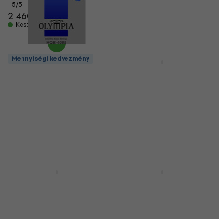
5
/5
5
/5
2 460 Ft
4 140 Ft
Készleten
Készleten
Mennyiségi kedvezmény
Mennyiségi kedvezmény
Olympia PF-B4095
Olympia ART-A1152
Basszusgitár húr
Akusztikus gitárhúrok
Basszusgitár húr
Akusztikus gitárhúrok
4
/5
5
/5
4 450 Ft
2 340 Ft
Készleten
Készleten
Mennyiségi kedvezmény
Mennyiségi kedvezmény
Olympia PF-E0942/S
Olympia ART-A1253/P
Elektromos
Akusztikus gitárhúrok
gitárhúrok
Akusztikus gitárhúrok
Elektromos gitárhúrok
4
/5