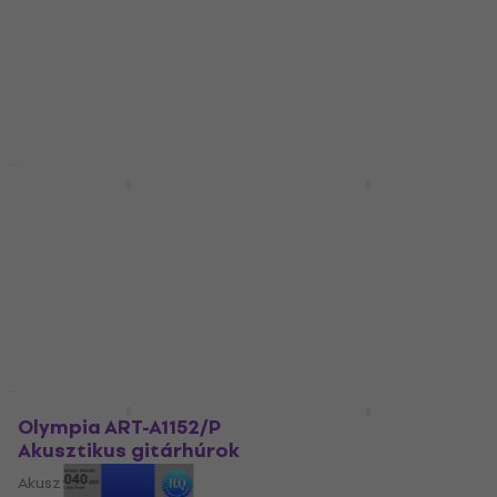
Akusztikus gitárhúrok
Klasszikus nylon húrok
5
/5
2 260 Ft
4
/5
2 980 Ft
Készleten
Készleten
Mennyiségi kedvezmény
Mennyiségi kedvezmény
Olympia ART-
Olympia ART-A1047/P
C2944/HC Klasszikus
Akusztikus gitárhúrok
nylon húrok
Akusztikus gitárhúrok
Klasszikus nylon húrok
5
/5
2 730 Ft
4
/5
2 880 Ft
Készleten
Készleten
Mennyiségi kedvezmény
Mennyiségi kedvezmény
Olympia ART-A1152/P
Olympia PF-E1048/FW
Akusztikus gitárhúrok
Elektromos gitárhúr
Akusztikus gitárhúrok
Elektromos gitárhúr