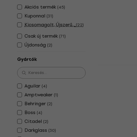
Basszusgit
Akciós termék
(
45
)
Basszusgitár 
Kuponnal
(
31
)
4
/5
Kicsomagolt, Újszerű...
(
22
)
10 550 Ft
Készleten
Csak új termék
(
71
)
Újdonság
(
2
)
Gyártók
Joyo R-30 T
Basszusgit
Basszusgitár 
Aguilar
(
4
)
5
/5
Amptweaker
(
1
)
32 690 Ft
Behringer
(
2
)
Készleten
Boss
(
4
)
Citadel
(
2
)
Darkglass
(
30
)