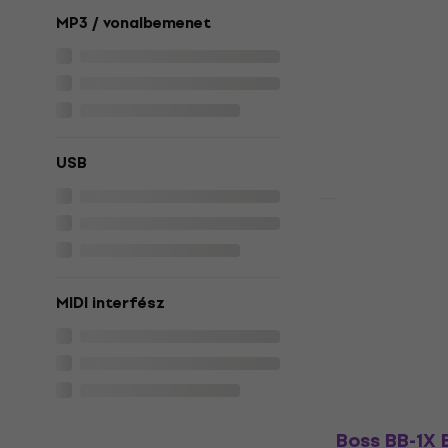
Darkglass 
MP3 / vonalbemenet
Basszusgit
Basszusgitár 
5
/5
81 700 Ft
a köv
15
USB
100 080 Ft
Készleten
Fender Bas
Basszusgit
Basszusgitár 
MIDI interfész
5
/5
35 090 Ft
Készleten
Boss BB-1X 