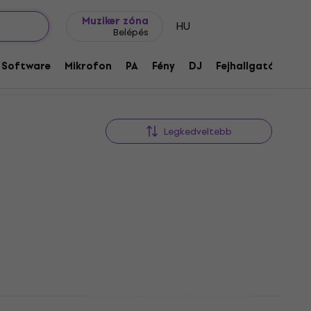
Ajándék ötletek
FAQ
Muziker Blog
Muziker zóna
HU
Belépés
hoz
Software
Mikrofon
PA
Fény
DJ
Fejhallgató
Audi
Legkedveltebb
er
Electro Harmonix Battalion