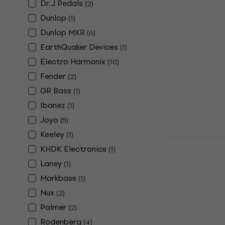
Dr. J Pedals
(
2
)
Boss ODB-3
Dunlop
(
1
)
effektpedá
Dunlop MXR
(
6
)
Basszusgitár 
EarthQuaker Devices
(
1
)
4
/5
Electro Harmonix
(
10
)
43 510 Ft
a köv
Fender
(
2
)
5
GR Bass
(
1
)
47 900 Ft
Készleten
Ibanez
(
1
)
Joyo
(
5
)
Keeley
(
1
)
Electro Har
KHDK Electronics
(
1
)
Muff Pi Bas
effektpedá
Laney
(
1
)
Markbass
(
1
)
Basszusgitár 
5
/5
Nux
(
2
)
32 290 Ft
34
Palmer
(
2
)
Készleten
Rodenberg
(
4
)