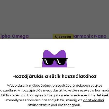
15
20 280 Ft
Készleten
Alpha Omega
Electro Harmonix Nano
Újdonság
ár effektpedál
Battalion Bass Preamp 
Overdrive Basszusgitár
effektpedál
effektpedál
Basszusgitár effektpedál
4
/5
42 470 Ft
a következő kóddal
Hozzájárulás a sütik használatához
MUZMUZ-10
47 860 Ft
Weboldalunk működésének biztosítása érdekében sütiket
Készleten
használunk. A hozzájárulás megadását követően ezeket a harmadi
fél hirdetési platformjain a forgalom elemzésére és a hirdetések
monix Deluxe Bass
Rodenberg LDP Deluxe V
személyre szabására használjuk fel, mindig az
adatvédelmi
 2 Fuzz
Wooten Basszusgitár
szabályzatunkkal összhangban.