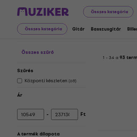
Hangszerek
Basszusgitár
Basszusgitár effektek
Ov
Összes kategória
Overdrive / Fuzz / Dist
Gitár
Basszusgitár
Bill
Összes kategória
Összes szűrő
1 - 34 a
93 ter
Szűrés
Központi készleten
(
68
)
Ár
-
Ft
Minimális ár
Maximális ár
Behringer 
A termék állapota