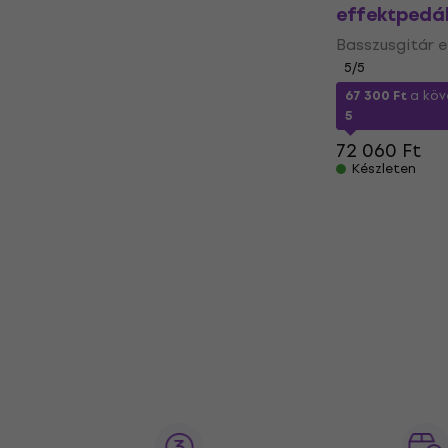
effektpedá
Basszusgitár 
5
/5
67 300 Ft
a köv
5
72 060 Ft
Készleten