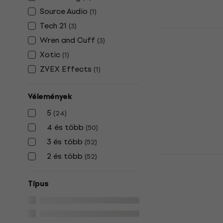
Source Audio
(
1
)
Tech 21
(
3
)
GR Bass DU
Wren and Cuff
(
3
)
Basszusgit
Xotic
(
1
)
Basszusgitár 
ZVEX Effects
(
1
)
5
/5
178 870 Ft
Készleten
Vélemények
5
(
24
)
4 és több
(
50
)
3 és több
(
52
)
2 és több
(
52
)
Fender Bas
Basszusgit
Típus
Basszusgitár 
5
/5
35 090 Ft
a köv
15