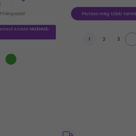
l
effektpedál
Mutass még több termé
etkező kóddal
MUZMUZ-
2
3
1