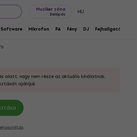
Ajándék ötletek
FAQ
Muziker Blog
Muziker zóna
HU
Belépés
ukható billentyűs állvány Black
Software
Mikrofon
PA
Fény
DJ
Fejhallgató
Audi
70
s alatt, vagy nem része az aktuális kínálatnak.
sztását ajánljuk
asztása
ehasonlítás