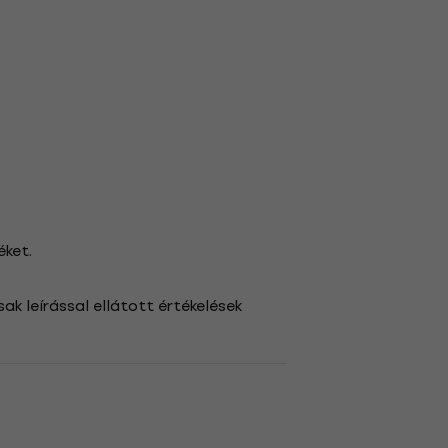
éket.
ak leírással ellátott értékelések