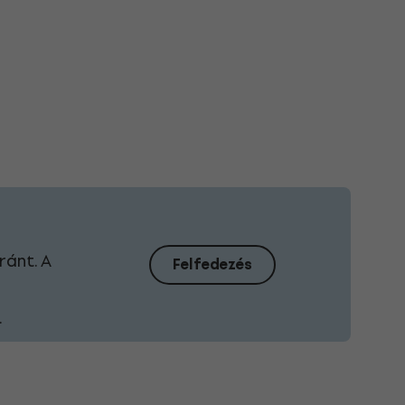
ánt. A
Felfedezés
.