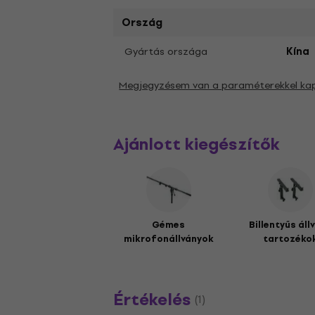
Ország
Gyártás országa
Kína
Megjegyzésem van a paraméterekkel ka
Ajánlott kiegészítők
Gémes
Billentyűs áll
mikrofonállványok
tartozéko
Értékelés
(1)