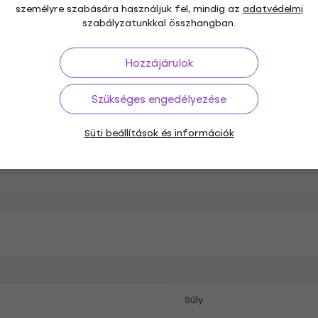
személyre szabására használjuk fel, mindig az
adatvédelmi
mm
Minimális magasság
szabályzatunkkal összhangban.
Hozzájárulok
Szükséges engedélyezése
Süti beállítások és információk
g
Szín
Súly