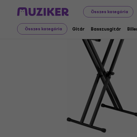
Hangszerek
Billentyűs hangszerek
Billentyű tartozéko
Összes kategória
Gitár
Basszusgitár
Bill
Összes kategória
Értékesítés megszűnt