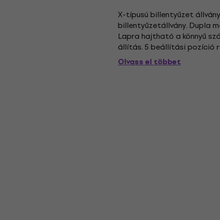
X-típusú billentyűzet állvá
billentyűzetállvány. Dupla m
Lapra hajtható a könnyű sz
állítás. 5 beállítási pozíció
Magasság: 65-98 cm. Maximáli
Olvass el többet