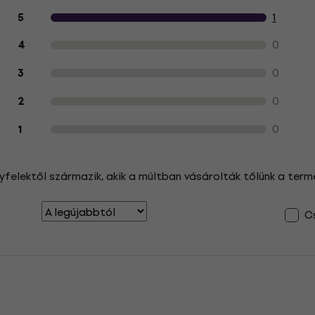
Vásárlói vélemények a termékről
1
5
0
4
0
3
0
2
0
1
yfelektől származik, akik a múltban vásárolták tőlünk a term
Cs