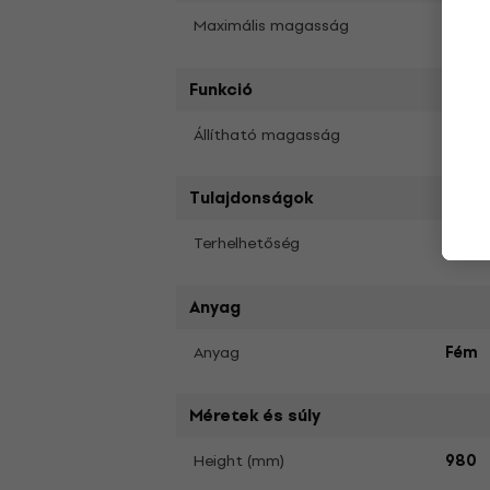
980 
Maximális magasság
Funkció
Igen
Állítható magasság
Tulajdonságok
40 k
Terhelhetőség
Anyag
Anyag
Fém
Méretek és súly
Height (mm)
980