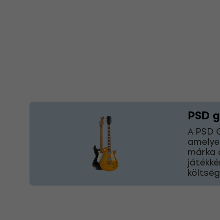
PSD g
A PSD G
amelyek
márka 
játékké
költség