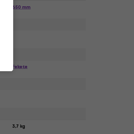
650 mm
Fekete
3,7 kg