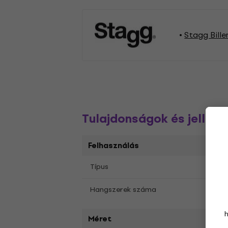
Stagg Bille
Tulajdonságok és jelleg
Felhasználás
Típus
Állvá
1
Hangszerek száma
Méret