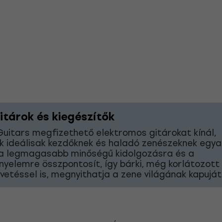
itárok és kiegészítők
uitars megfizethető elektromos gitárokat kínál,
 ideálisak kezdőknek és haladó zenészeknek egyar
a legmagasabb minőségű kidolgozásra és a
nyelemre összpontosít, így bárki, még korlátozott
vetéssel is, megnyithatja a zene világának kapuját