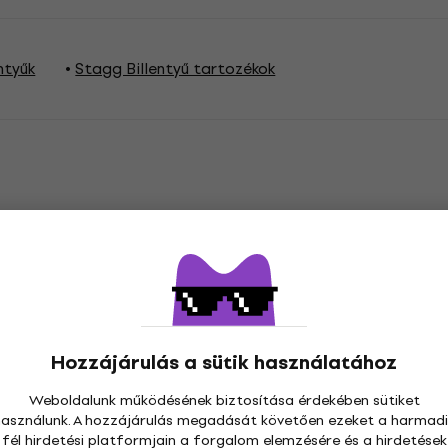
ntyűk
Stagg Billentyű tartozékok
zetességek
ny
Kompatibilis valamivel
Hozzájárulás a sütik használatához
Weboldalunk működésének biztosítása érdekében sütiket
használunk. A hozzájárulás megadását követően ezeket a harmadi
fél hirdetési platformjain a forgalom elemzésére és a hirdetések