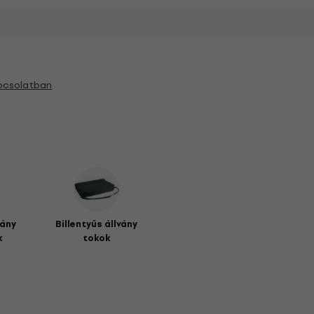
pcsolatban
vány
Billentyűs állvány
k
tokok