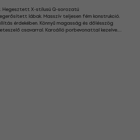
ny. Hegesztett X-stílusú Q-sorozatú
egerősített lábak. Masszív teljesen fém konstrukció.
állítás érdekében. Könnyű magasság és dőlésszög
 reteszelő csavarral. Karcálló porbevonattal kezelve.
s terhelés: 40 kg....