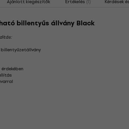
Ajánlott kiegészítők
Értékelés
(1)
Kérdések é
tó billentyűs állvány Black
dítás:
billentyűzetállvány
s érdekében
llítás
avarral