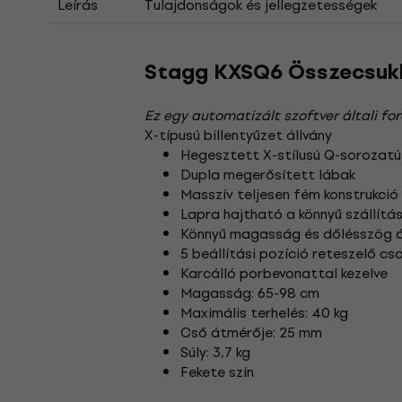
Leírás
Tulajdonságok és jellegzetességek
Stagg KXSQ6 Összecsukha
Ez egy automatizált szoftver általi for
X-típusú billentyűzet állvány
Hegesztett X-stílusú Q-sorozatú 
Dupla megerősített lábak
Masszív teljesen fém konstrukció
Lapra hajtható a könnyű szállítá
Könnyű magasság és dőlésszög á
5 beállítási pozíció reteszelő cs
Karcálló porbevonattal kezelve
Magasság: 65-98 cm
Maximális terhelés: 40 kg
Cső átmérője: 25 mm
Súly: 3,7 kg
Fekete szín