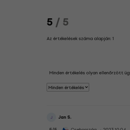
5
/ 5
Az értékelések száma alapján: 1
Minden értékelés olyan ellenőrzött üg
Jan S.
J
5
/5
Csehország
2023.10.04.