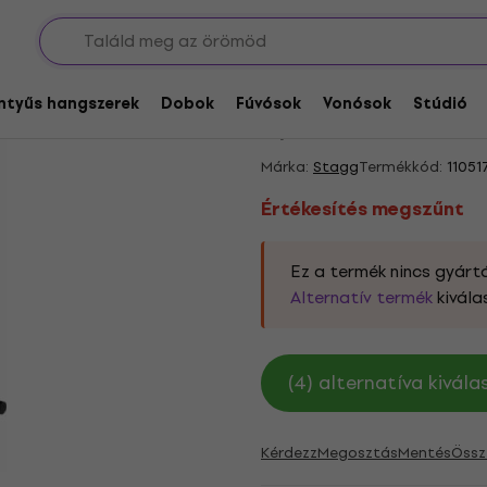
k
Billentyű állványok
Összecsukható billentyűs állványok
Értékesítés megszűnt
Stagg KXSQ6 Összecs
entyűs hangszerek
Dobok
Fúvósok
Vonósok
Stúdió
5
/5
1 x értékelve
Márka:
Stagg
Termékkód:
11051
Értékesítés megszűnt
Ez a termék nincs gyártá
Alternatív termék
kivála
(4) alternatíva kivál
Kérdezz
Megosztás
Mentés
Össz