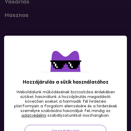
Vásárlás
Hasznos
Kapcsolatok
Lépj kapcsolatba velünk
Hozzájárulás a sütik használatához
Weboldalunk működésének biztosítása érdekében
sütiket használunk. A hozzájárulás megadását
követően ezeket a harmadik fél hirdetési
platformjain a forgalom elemzésére és a hirdetések
személyre szabására használjuk fel, mindig az
HU
adatvédelmi
szabályzatunkkal összhangban.