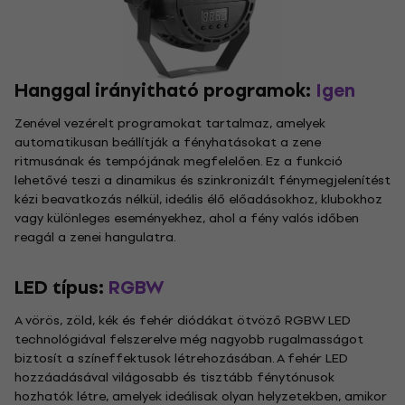
Hanggal irányitható programok:
Igen
Zenével vezérelt programokat tartalmaz, amelyek
automatikusan beállítják a fényhatásokat a zene
ritmusának és tempójának megfelelően. Ez a funkció
lehetővé teszi a dinamikus és szinkronizált fénymegjelenítést
kézi beavatkozás nélkül, ideális élő előadásokhoz, klubokhoz
vagy különleges eseményekhez, ahol a fény valós időben
reagál a zenei hangulatra.
LED típus:
RGBW
A vörös, zöld, kék és fehér diódákat ötvöző RGBW LED
technológiával felszerelve még nagyobb rugalmasságot
biztosít a színeffektusok létrehozásában. A fehér LED
hozzáadásával világosabb és tisztább fénytónusok
hozhatók létre, amelyek ideálisak olyan helyzetekben, amikor