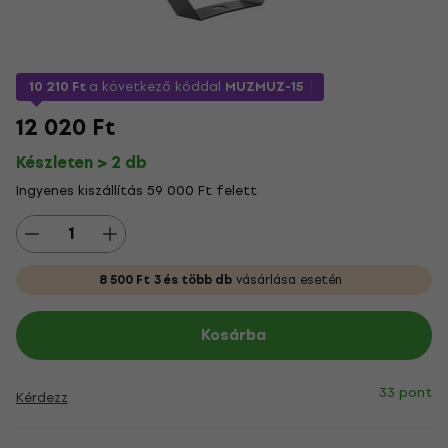
10 210 Ft
a következő kóddal
MUZMUZ-15
12 020 Ft
Készleten > 2 db
Ingyenes kiszállítás 59 000 Ft felett
8 500 Ft
3 és több db
vásárlása esetén
Kosárba
33 pont
Kérdezz