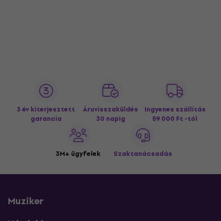
3 év kiterjesztett
Áruvisszaküldés
Ingyenes szállítás
garancia
30 napig
59 000 Ft -tól
3M+ ügyfelek
Szaktanácsadás
Muziker