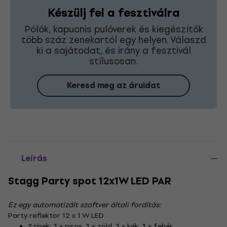
Készülj fel a fesztiválra
Pólók, kapucnis pulóverek és kiegészítők
több száz zenekartól egy helyen. Válaszd
ki a sajátodat, és irány a fesztivál
stílusosan.
Keresd meg az áruidat
Leírás
Stagg Party spot 12x1W LED PAR
Ez egy automatizált szoftver általi fordítás:
Party reflektor 12 x 1 W LED
Színek: 3 x piros, 3 x zöld, 3 x kék, 3 x fehér