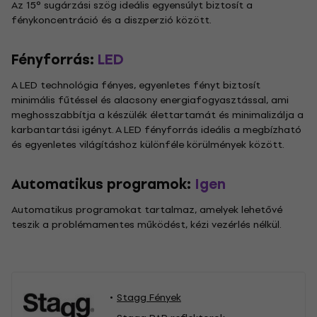
Az 15° sugárzási szög ideális egyensúlyt biztosít a
fénykoncentráció és a diszperzió között.
Fényforrás:
LED
A LED technológia fényes, egyenletes fényt biztosít
minimális fűtéssel és alacsony energiafogyasztással, ami
meghosszabbítja a készülék élettartamát és minimalizálja a
karbantartási igényt. A LED fényforrás ideális a megbízható
és egyenletes világításhoz különféle körülmények között.
Automatikus programok:
Igen
Automatikus programokat tartalmaz, amelyek lehetővé
teszik a problémamentes működést, kézi vezérlés nélkül.
Stagg Fények