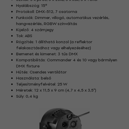
Nyalábszög: 15°
Protokoll: DMX-512, 7 csatorna
Funkciók: Dimmer, villogó, automatikus vezérlés,
hangvezérlés, RGBW színváltás
Kijelző: 4 számjegy
Tok: ABS
Rögzítés: 1 állítható konzol (a reflektor
felakasztásához vagy elhelyezéséhez)
Bemenet és kimenet: 3 tűs DMX
Kompatibilitás: Commander 4 és 10 vagy bármilyen
DMX fixture
Hűtés: Csendes ventilátor
Használata: belső
Teljesítményfelvétel: 25 W
Méretek: 12 x 11,5 x 9 cm (4,7 x 4,5 x 3,5")
Súly: 0,4 kg