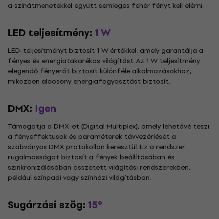
a színátmenetekkel együtt semleges fehér fényt kell elérni.
LED teljesítmény:
1 W
LED-teljesítményt biztosít 1 W értékkel, amely garantálja a
fényes és energiatakarékos világítást. Az 1 W teljesítmény
elegendő fényerőt biztosít különféle alkalmazásokhoz,
miközben alacsony energiafogyasztást biztosít.
DMX:
Igen
Támogatja a DMX-et (Digital Multiplex), amely lehetővé teszi
a fényeffektusok és paraméterek távvezérlését a
szabványos DMX protokollon keresztül. Ez a rendszer
rugalmasságot biztosít a fények beállításában és
szinkronizálásában összetett világítási rendszerekben,
például színpadi vagy színházi világításban.
Sugárzási szög:
15°