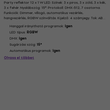
Party reflektor 12 x 1 W LED. Színek: 3 x piros, 3 x zöld, 3 x kék,
3 x fehér. Nyalábszög: 15°. Protokoll: DMX-512, 7 csatorna.
Funkciók: Dimmer, villogó, automatikus vezérlés,
hangvezérlés, RGBW színváltás. Kijelző: 4 számjegy. Tok: ABS.
Rögzítés: 1 állítható konzol (a reflektor felakasztásához
Hanggal irányitható programok:
Igen
vagy elhelyezéséhez). Bemenet és kimenet: 3 tűs...
LED típus:
RGBW
DMX:
Igen
Sugárzási szög:
15°
Automatikus programok:
Igen
Olvass el többet