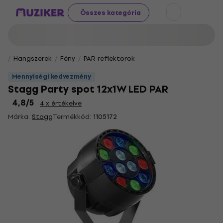
Összes kategória
Hangszerek
Fény
PAR reflektorok
Mennyiségi kedvezmény
Stagg Party spot 12x1W LED PAR
4,8
/5
4 x értékelve
Márka:
Stagg
Termékkód:
1105172