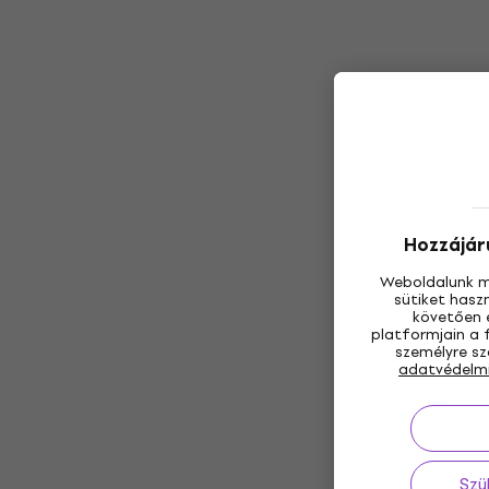
Hozzájáru
Weboldalunk m
sütiket hasz
követően e
platformjain a 
személyre sz
adatvédelm
Szü