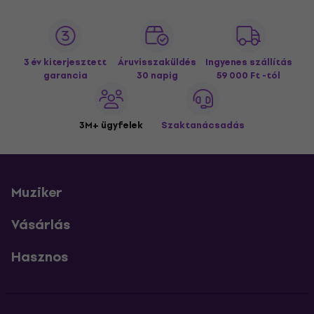
3 év kiterjesztett
Áruvisszaküldés
Ingyenes szállítás
garancia
30 napig
59 000 Ft -tól
3M+ ügyfelek
Szaktanácsadás
Muziker
Vásárlás
Hasznos