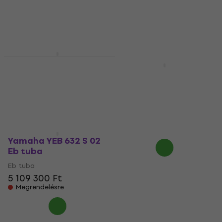
1 475 070 Ft
Megrendelésre
1 703 130 Ft
- 13 %
Megrendelésre
Yamaha YBB 201 Bb
tuba
Yamaha YEB 321 Eb
tuba
Bb tuba
2 694 500 Ft
Eb tuba
Megrendelésre
2 053 660 Ft
2 328 260 Ft
- 12 %
Megrendelésre
Yamaha YEB 632 S 02
Eb tuba
Eb tuba
5 109 300 Ft
Megrendelésre