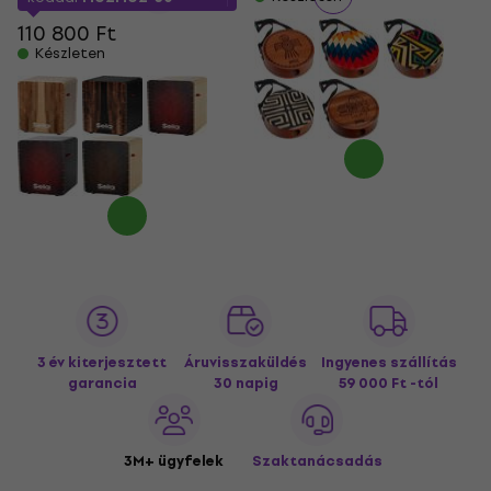
110 800 Ft
Készleten
3 év kiterjesztett
Áruvisszaküldés
Ingyenes szállítás
garancia
30 napig
59 000 Ft -tól
3M+ ügyfelek
Szaktanácsadás