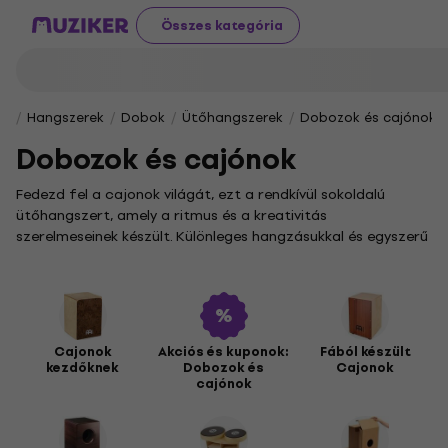
Összes kategória
Hangszerek
Dobok
Ütőhangszerek
Dobozok és cajónok
Dobozok és cajónok
Fedezd fel a cajonok világát, ezt a rendkívül sokoldalú
ütőhangszert, amely a ritmus és a kreativitás
szerelmeseinek készült. Különleges hangzásukkal és egyszerű
kezelhetőségükkel a cajonok bármilyen zenei stílusban
megállják a helyüket, a flamencótól a popzenéig.
Választékunkban a természetes hangzású
fa cajonok
mellett megtalálod a modern megjelenésű
laminált
változatokat
és a különleges formatervezésű
bongo
Cajonok
Akciós és kuponok:
Fából készült
kezdőknek
Dobozok és
Cajonok
cajonokat
is. Ha még csak ismerkedsz a hangszerrel,
cajónok
érdemes a
kezdőknek szánt cajonok
között kezdened a
keresést, ahol könnyedén rátalálhatsz első
ritmushangszeredre.