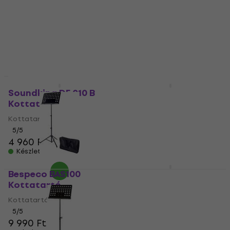
Kottatartó
Kottatartó
5
/5
6 550 Ft
5
/5
4 110 Ft
Készleten
Készleten
Soundking DF 010 B
Soundking DF 013
Kottatartó
Kottatartó
Kottatartó
Kottatartó
5
/5
5
/5
4 960 Ft
8 640 Ft
Készleten
Készleten
Bespeco BAS100
Revoltage Three-Fold
Kottatartó
2030 Kottatartó
Kottatartó
Kottatartó
5
/5
5
/5
9 990 Ft
7 560 Ft