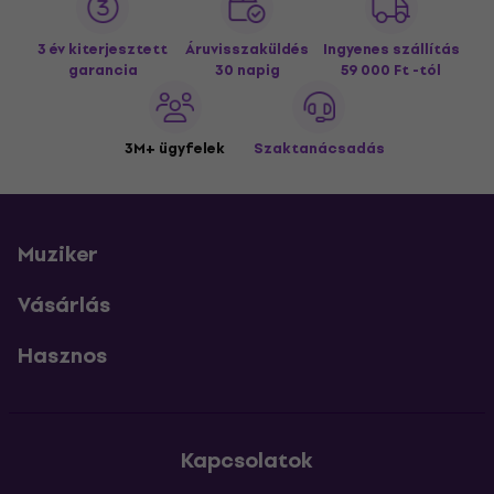
3 év kiterjesztett
Áruvisszaküldés
Ingyenes szállítás
garancia
30 napig
59 000 Ft -tól
3M+ ügyfelek
Szaktanácsadás
Muziker
Vásárlás
Hasznos
Kapcsolatok