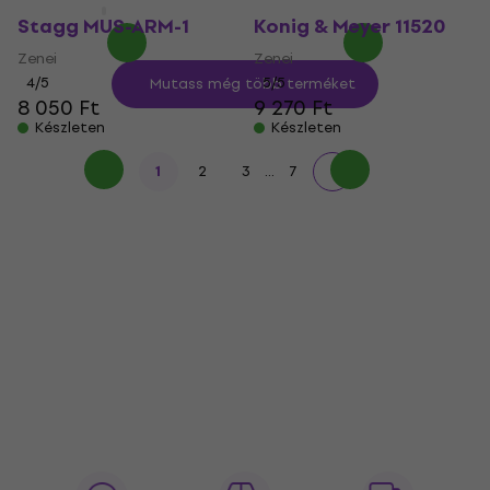
Készleten
Készleten
Stagg MUS-ARM-1
Konig & Meyer 11520
Zenei
Zenei
4
/5
5
/5
Mutass még több terméket
8 050 Ft
9 270 Ft
Készleten
Készleten
...
1
2
3
7