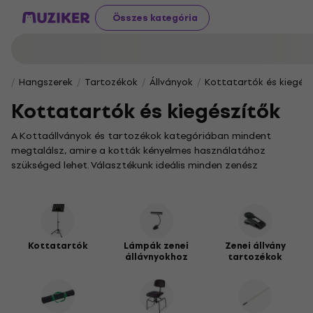
Összes kategória
Hangszerek
Tartozékok
Állványok
Kottatartók és kiegész
Kottatartók és kiegészítők
A Kottaállványok és tartozékok kategóriában mindent
megtalálsz, amire a kották kényelmes használatához
szükséged lehet. Választékunk ideális minden zenész
számára, aki stabil és megbízható tartót keres a kottáinak,
legyen szó otthoni gyakorlásról vagy színpadi fellépésről.
Kínálatunkban sokféle
kottaállvány
szerepel, így garantáltan
megtalálod a stílusodhoz és igényeidhez leginkább illő
darabot. Ha gyakran zenélsz gyengén megvilágított
Kottatartók
Lámpák zenei
Zenei állvány
állávnyokhoz
tartozékok
helyszíneken, a praktikus
kottaállvány lámpák
gondoskodnak
arról, hogy mindig tökéletesen lásd a kottát. A különféle
kottaállvány tartozékok
pedig még kényelmesebbé és
személyre szabottabbá teszik a használatot.