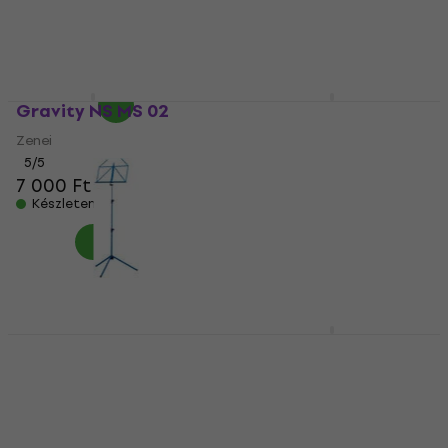
Kottatartó
5
/5
5
/5
7 440 Ft
a következő
17 510 Ft
kóddal
MUZMUZ-5
Készleten
8 210 Ft
Készleten
Gravity NS MS 02
Konig & Meyer 12125
Kottatartó
Zenei
Kottatartó
5
/5
7 000 Ft
5
/5
24 010 Ft
Készleten
Készleten
Konig & Meyer 10010
Konig & Meyer 12244
Kottatartó
Lámpa
Kottatartó
Lámpa
5
/5
5
/5
4 670 Ft
9 400 Ft
a következő