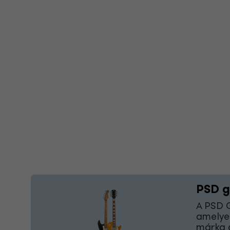
PSD g
A PSD G
amelyek
márka 