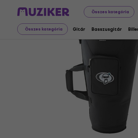
Hangszerek
Dobok
Dobtartozékok
Ütőshangszer 
Összes kategória
Gitár
Basszusgitár
Bill
Összes kategória