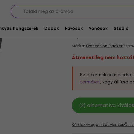
puha és keménytokok
Djembetáskák és -tokok
Átmenetileg nem hozzáférh
Protection Racket 
entyűs hangszerek
Dobok
Fúvósok
Vonósok
Stúdió
5
/5
4 x értékelve
Márka:
Protection Racket
Term
Átmenetileg nem hozzá
Ez a termék nem elérhető
terméket
, vagy állítsd 
(2) alternatíva kivál
Kérdezz
Megosztás
Mentés
Össz