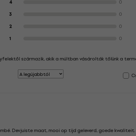
0
4
0
3
0
2
0
1
yfelektől származik, akik a múltban vásárolták tőlünk a term
Cs
mbé. Devjuiste maat, mooi op tijd geleverd, goede kwaliteit. 