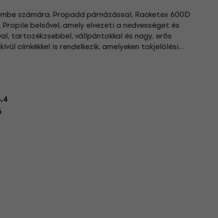
 Djembe számára. Propadd párnázással, Racketex 600D
, Propile belsővel, amely elvezeti a nedvességet és
al, tartozékzsebbel, vállpántokkal és nagy, erős
kívül címkékkel is rendelkezik, amelyeken tokjelölési
,4
6