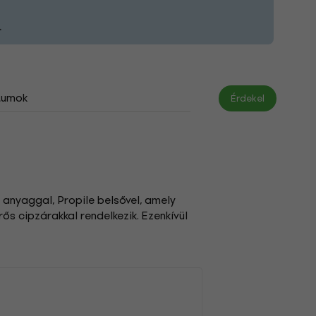
.
tumok
Érdekel
 anyaggal, Propile belsővel, amely
ős cipzárakkal rendelkezik. Ezenkívül