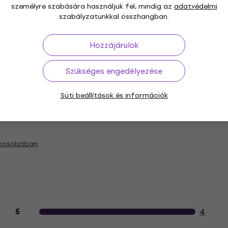
személyre szabására használjuk fel, mindig az
adatvédelmi
szabályzatunkkal összhangban.
Hozzájárulok
Belső szélessége (mm)
Szükséges engedélyezése
Süti beállítások és információk
pcsolatban
Vásárlói vélemények a termékről
4
5