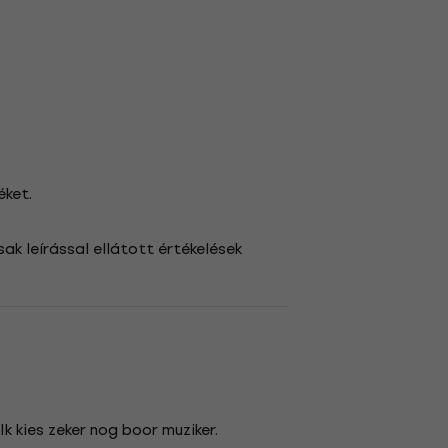
éket.
ak leírással ellátott értékelések
Ik kies zeker nog boor muziker.