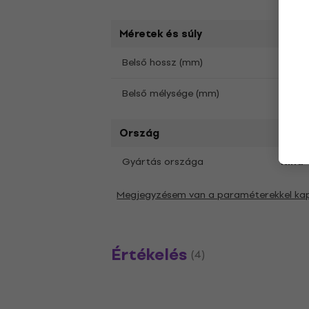
Méretek és súly
Belső hossz (mm)
673,1
Belső mélysége (mm)
228,6
Ország
Gyártás országa
Kína
Megjegyzésem van a paraméterekkel ka
Értékelés
(4)