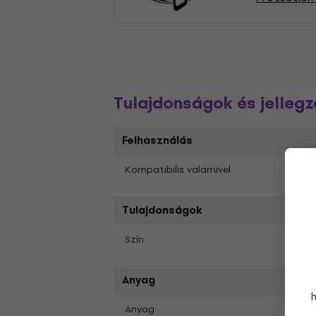
Tulajdonságok és jelleg
Felhasználás
Djem
Kompatibilis valamivel
Tulajdonságok
Feke
Szín
Anyag
600D 
Anyag