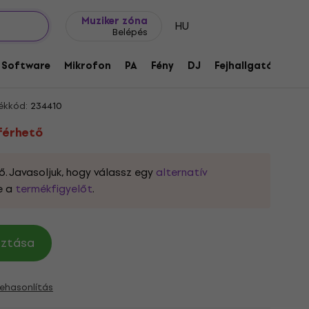
Ajándék ötletek
FAQ
Muziker Blog
Muziker zóna
HU
Belépés
ető
9114-00 Djembetáska
Software
Mikrofon
PA
Fény
DJ
Fejhallgató
Audi
ékkód:
234410
férhető
. Javasoljuk, hogy válassz egy
alternatív
be a
termékfigyelőt
.
asztása
ehasonlítás