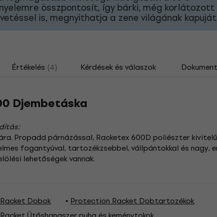
nyelemre összpontosít, így bárki, még korlátozott
vetéssel is, megnyithatja a zene világának kapuját
Értékelés
(4)
Kérdések és válaszok
Dokumen
-00 Djembetáska
dítás:
mára. Propadd párnázással, Racketex 600D poliészter kivitelű
elmes fogantyúval, tartozékzsebbel, vállpántokkal és nagy, er
jelölési lehetőségek vannak.
 Racket Dobok
Protection Racket Dobtartozékok
 Racket Ütőshangszer puha és keménytokok