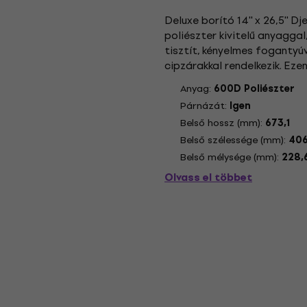
Deluxe borító 14'' x 26,5''
poliészter kivitelű anyaggal
tisztít, kényelmes fogantyúv
cipzárakkal rendelkezik. Ezen
lehetőségek vannak.
Anyag:
600D Poliészter
Párnázát:
Igen
Belső hossz (mm):
673,1
Belső szélessége (mm):
406
Belső mélysége (mm):
228,
Olvass el többet