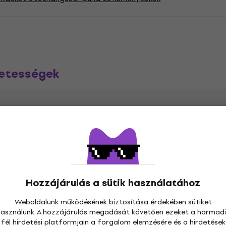
zetességek
be
te
Hozzájárulás a sütik használatához
Weboldalunk működésének biztosítása érdekében sütiket
használunk. A hozzájárulás megadását követően ezeket a harmadi
Poliészter
Párnázát
fél hirdetési platformjain a forgalom elemzésére és a hirdetések