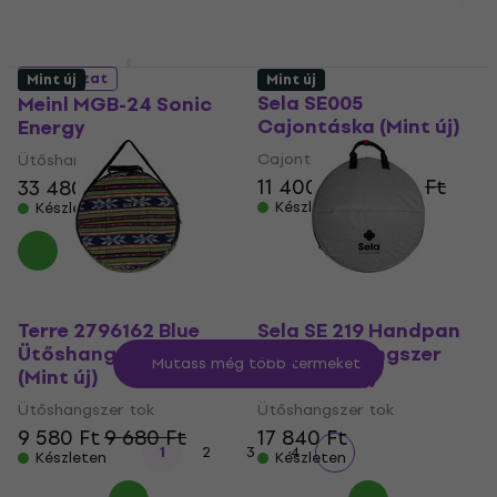
4 változat
Mint új
Mint új
Sela SE005
Meinl MGB-24 Sonic
Cajontáska (Mint új)
Energy
Cajontáska
Ütőshangszer tok
11 400 Ft
11 919,6 Ft
33 480 Ft
Készleten
Készleten
Terre 2796162 Blue
Sela SE 219 Handpan
Ütőshangszer tok
Bag Ütőshangszer
Mutass még több terméket
(Mint új)
tok (Mint új)
Ütőshangszer tok
Ütőshangszer tok
9 580 Ft
9 680 Ft
17 840 Ft
1
2
3
4
Készleten
Készleten