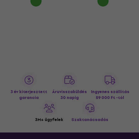
3 év kiterjesztett
Áruvisszaküldés
Ingyenes szállítás
garancia
30 napig
59 000 Ft -tól
3M+ ügyfelek
Szaktanácsadás