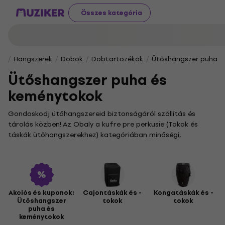
Összes kategória
Hangszerek
Dobok
Dobtartozékok
Ütőshangszer puha é
Ütőshangszer puha és
keménytokok
Gondoskodj ütőhangszereid biztonságáról szállítás és
tárolás közben! Az Obaly a kufre pre perkusie (Tokok és
táskák ütőhangszerekhez) kategóriában minőségi,
strapabíró tokokat és puhatokokat találsz, amelyeket
kifejezetten a különböző ütős hangszerek formájához és
méretéhez terveztek. Legyen szó egy rövid útról a
próbaterembe vagy egy hosszabb turnéról, nálunk
garantáltan megtalálod a tökéletes védelmet nyújtó
Akciós és kuponok:
Cajontáskák és -
Kongatáskák és -
megoldást.
Ütőshangszer
tokok
tokok
puha és
Kínálatunkban minden népszerű ütőhangszerhez találsz
keménytokok
megfelelő védőtokot. A cajonokhoz készült speciális